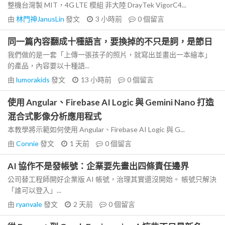
整機台灣製 MIT，4G LTE 模組 非大陸 DrayTek VigorC4...
由
林門神JanusLin
發文
3 小時前
0
個留言
同一篇內容翻成十種語言，要換掉的不只是詞，是節日
我們做的是一套「上傳一張孩子的照片，就寫出並畫出一本繪本」
的產品，內容要以十種語...
由
lumorakids
發文
13 小時前
0
個留言
使用 Angular、Firebase AI Logic 與 Gemini Nano 打造
混合式影像分析應用程式
本教學將示範如何使用 Angular、Firebase AI Logic 與 G...
由
Connie
發文
1 天前
0
個留言
AI 協作不是發帳號：企業要先畫出四條責任邊界
公司替工程師開好企業版 AI 帳號，治理其實還沒開始。 帳號只解決
「誰可以登入」...
由
ryanvale
發文
2 天前
0
個留言