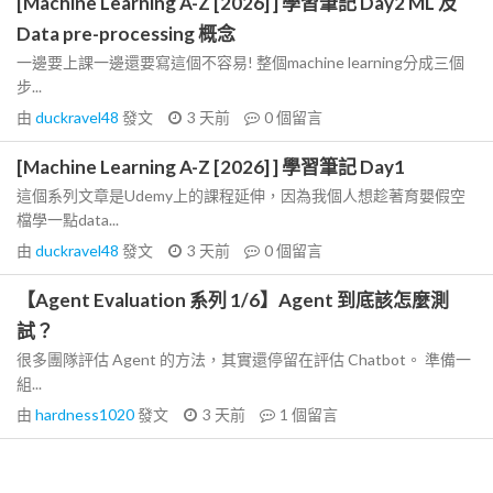
[Machine Learning A-Z [2026] ] 學習筆記 Day2 ML 及
Data pre-processing 概念
一邊要上課一邊還要寫這個不容易! 整個machine learning分成三個
步...
由
duckravel48
發文
3 天前
0
個留言
[Machine Learning A-Z [2026] ] 學習筆記 Day1
這個系列文章是Udemy上的課程延伸，因為我個人想趁著育嬰假空
檔學一點data...
由
duckravel48
發文
3 天前
0
個留言
【Agent Evaluation 系列 1/6】Agent 到底該怎麼測
試？
很多團隊評估 Agent 的方法，其實還停留在評估 Chatbot。 準備一
組...
由
hardness1020
發文
3 天前
1
個留言