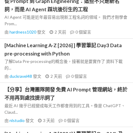
從 Prompt 到 Graph Engineering：這些不只是新名
詞，而是 AI Agent 踩坑後衍生的工程
AI Agent 可能是近年最容易出現新工程名詞的領域。 我們才剛學會
Prom...
由
hardness1020
發文
2 天前
0
個留言
[Machine Learning A-Z [2026] ] 學習筆記 Day3 Data
pre-processing with Python
了解Data Pre-processing的概念後，接著就是要實作了 資料下載
的...
由
duckravel48
發文
2 天前
0
個留言
【分享】台灣團隊開發 免費 AI Prompt 管理網站，終於
不用再到處找提示詞了
最近 AI 幾乎已經變成每天工作都會用到的工具。像是 ChatGPT、
Claud...
由
nlstudio
發文
3 天前
0
個留言