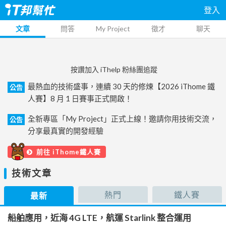
登入
文章
問答
My Project
徵才
聊天
按讚加入 iThelp 粉絲團追蹤
最熱血的技術盛事，連續 30 天的修煉【2026 iThome 鐵
公告
人賽】8 月 1 日賽事正式開啟！
全新專區「My Project」正式上線！邀請你用技術交流，
公告
分享最真實的開發經驗
前往 iThome鐵人賽
技術文章
熱門
鐵人賽
最新
船舶應用，近海 4G LTE，航運 Starlink 整合運用