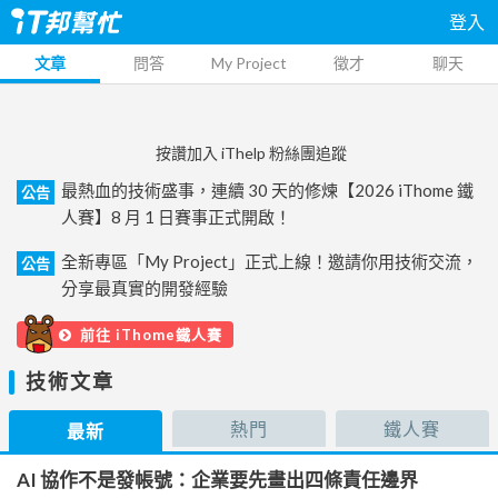
登入
文章
問答
My Project
徵才
聊天
按讚加入 iThelp 粉絲團追蹤
最熱血的技術盛事，連續 30 天的修煉【2026 iThome 鐵
公告
人賽】8 月 1 日賽事正式開啟！
全新專區「My Project」正式上線！邀請你用技術交流，
公告
分享最真實的開發經驗
前往 iThome鐵人賽
技術文章
熱門
鐵人賽
最新
AI 協作不是發帳號：企業要先畫出四條責任邊界