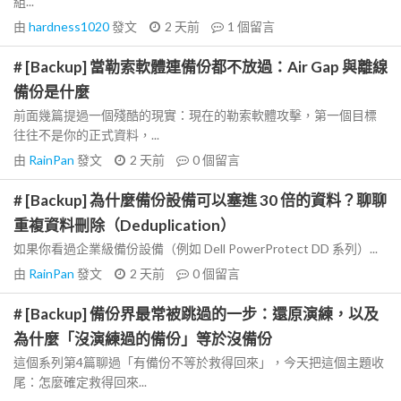
組...
由
hardness1020
發文
2 天前
1
個留言
# [Backup] 當勒索軟體連備份都不放過：Air Gap 與離線
備份是什麼
前面幾篇提過一個殘酷的現實：現在的勒索軟體攻擊，第一個目標
往往不是你的正式資料，...
由
RainPan
發文
2 天前
0
個留言
# [Backup] 為什麼備份設備可以塞進 30 倍的資料？聊聊
重複資料刪除（Deduplication）
如果你看過企業級備份設備（例如 Dell PowerProtect DD 系列）...
由
RainPan
發文
2 天前
0
個留言
# [Backup] 備份界最常被跳過的一步：還原演練，以及
為什麼「沒演練過的備份」等於沒備份
這個系列第4篇聊過「有備份不等於救得回來」，今天把這個主題收
尾：怎麼確定救得回來...