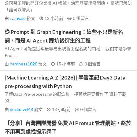
公司替工程師開好企業版 AI 帳號，治理其實還沒開始。 帳號只解決
「誰可以登入」...
由
ryanvale
發文
12 小時前
0
個留言
從 Prompt 到 Graph Engineering：這些不只是新名
詞，而是 AI Agent 踩坑後衍生的工程
AI Agent 可能是近年最容易出現新工程名詞的領域。 我們才剛學會
Prom...
由
hardness1020
發文
15 小時前
0
個留言
[Machine Learning A-Z [2026] ] 學習筆記 Day3 Data
pre-processing with Python
了解Data Pre-processing的概念後，接著就是要實作了 資料下載
的...
由
duckravel48
發文
18 小時前
0
個留言
【分享】台灣團隊開發 免費 AI Prompt 管理網站，終於
不用再到處找提示詞了