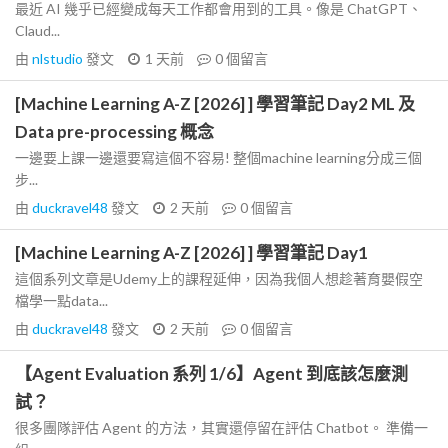
最近 AI 幾乎已經變成每天工作都會用到的工具。像是 ChatGPT、
Claud...
由
nlstudio
發文
1 天前
0
個留言
[Machine Learning A-Z [2026] ] 學習筆記 Day2 ML 及
Data pre-processing 概念
一邊要上課一邊還要寫這個不容易! 整個machine learning分成三個
步...
由
duckravel48
發文
2 天前
0
個留言
[Machine Learning A-Z [2026] ] 學習筆記 Day1
這個系列文章是Udemy上的課程延伸，因為我個人想趁著育嬰假空
檔學一點data...
由
duckravel48
發文
2 天前
0
個留言
【Agent Evaluation 系列 1/6】Agent 到底該怎麼測
試？
很多團隊評估 Agent 的方法，其實還停留在評估 Chatbot。 準備一