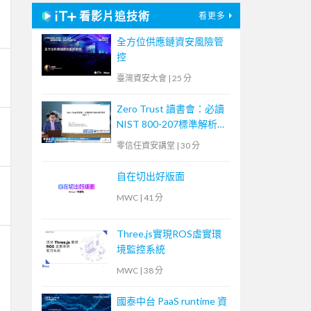
看影片追技術
看更多
全方位供應鏈資安風險管
控
臺灣資安大會
|
25 分
Zero Trust 讀書會：必讀
NIST 800-207標準解析
Part 1
零信任資安講堂
|
30 分
自在切出好版面
MWC
|
41 分
Three.js實現ROS虛實環
境監控系統
MWC
|
38 分
國泰中台 PaaS runtime 資