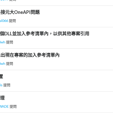
n串接元大OneAPI問題
sl066
提問
出一個DLL並加入參考清單內，以供其他專案引用
nlwh
提問
元件未出現在專案的加入參考清單內
nlwh
提問
置
is
提問
處理
WADE
提問