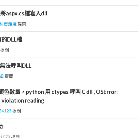
何將aspx.cs檔寫入dll
利吉娃娃
提問
寫的DLL檔
皓
提問
ice無法呼叫DLL
姆
提問
數量，python 用 ctypes 呼叫 C dll , OSError:
 violation reading
84123
提問
助
71079
提問