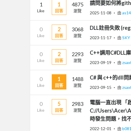
請問要如何將git
1
1
4875
Like
回答
瀏覽
2025-11-08
‧ 由
as1
DLL註冊失敗 (regs
0
2
3068
Like
回答
瀏覽
2023-11-17
‧ 由
SKY
C++調用C#DLL
0
2
2293
Like
回答
瀏覽
2023-09-19
‧ 由
zsa
C# 與 c++的dll
0
1
1488
Like
回答
瀏覽
2023-09-15
‧ 由
zsa
電腦一直出現 「
0
5
2983
C://Users\Acer
Like
回答
瀏覽
時發生問題，找
2022-12-01
‧ 由
b08