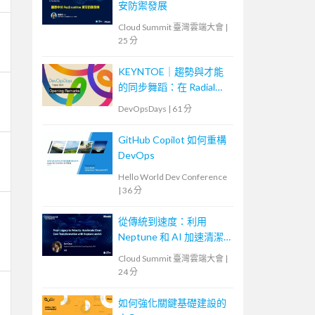
安防禦發展
Cloud Summit 臺灣雲端大會
|
25 分
KEYNTOE｜趨勢與才能
的同步舞蹈：在 Radial
Web 組織的 DevOps 轉
DevOpsDays
|
61 分
型之路與人才養成
GitHub Copilot 如何重構
DevOps
Hello World Dev Conference
|
36 分
從傳統到速度：利用
Neptune 和 AI 加速清潔
核心轉型
Cloud Summit 臺灣雲端大會
|
24 分
如何強化關鍵基礎建設的