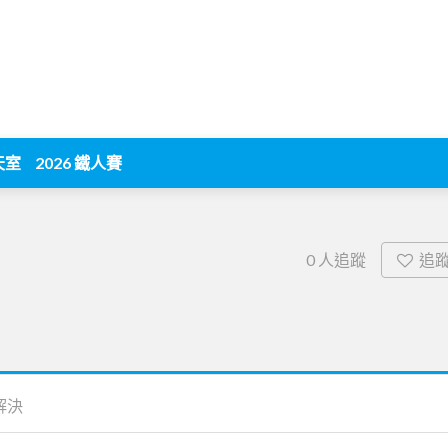
天室
2026 鐵人賽
追
0
人追蹤
解決