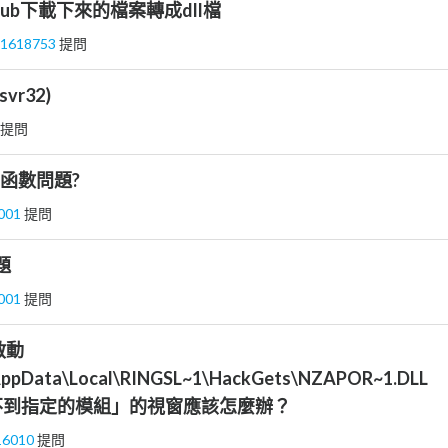
hub下載下來的檔案轉成dll檔
41618753
提問
vr32)
提問
庫函數問題?
x001
提問
問題
x001
提問
啟動
\AppData\Local\RINGSL~1\HackGets\NZAPOR~1.DLL
不到指定的模組」的視窗應該怎麼辦？
16010
提問