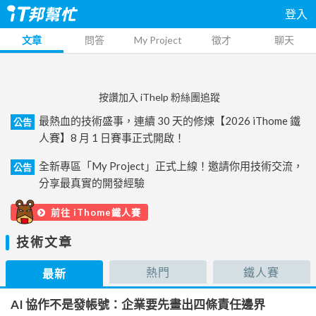
登入
文章
問答
My Project
徵才
聊天
按讚加入 iThelp 粉絲團追蹤
最熱血的技術盛事，連續 30 天的修煉【2026 iThome 鐵
公告
人賽】8 月 1 日賽事正式開啟！
全新專區「My Project」正式上線！邀請你用技術交流，
公告
分享最真實的開發經驗
前往 iThome鐵人賽
技術文章
熱門
鐵人賽
最新
AI 協作不是發帳號：企業要先畫出四條責任邊界