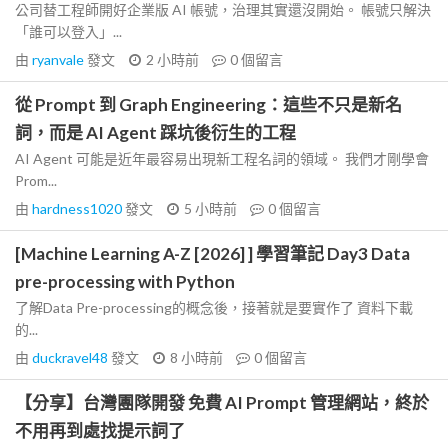
公司替工程師開好企業版 AI 帳號，治理其實還沒開始。 帳號只解決
「誰可以登入」...
由
ryanvale
發文
2 小時前
0
個留言
從 Prompt 到 Graph Engineering：這些不只是新名
詞，而是 AI Agent 踩坑後衍生的工程
AI Agent 可能是近年最容易出現新工程名詞的領域。 我們才剛學會
Prom...
由
hardness1020
發文
5 小時前
0
個留言
[Machine Learning A-Z [2026] ] 學習筆記 Day3 Data
pre-processing with Python
了解Data Pre-processing的概念後，接著就是要實作了 資料下載
的...
由
duckravel48
發文
8 小時前
0
個留言
【分享】台灣團隊開發 免費 AI Prompt 管理網站，終於
不用再到處找提示詞了