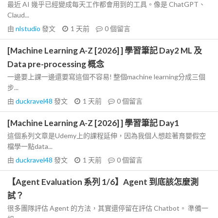
最近 AI 幾乎已經變成每天工作都會用到的工具。像是 ChatGPT、
Claud...
由
nlstudio
發文
1 天前
0
個留言
[Machine Learning A-Z [2026] ] 學習筆記 Day2 ML 及
Data pre-processing 概念
一邊要上課一邊還要寫這個不容易! 整個machine learning分成三個
步...
由
duckravel48
發文
1 天前
0
個留言
[Machine Learning A-Z [2026] ] 學習筆記 Day1
這個系列文章是Udemy上的課程延伸，因為我個人想趁著育嬰假空
檔學一點data...
由
duckravel48
發文
1 天前
0
個留言
【Agent Evaluation 系列 1/6】Agent 到底該怎麼測
試？
很多團隊評估 Agent 的方法，其實還停留在評估 Chatbot。 準備一