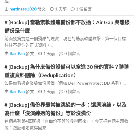
組...
由
hardness1020
發文
1 天前
1
個留言
# [Backup] 當勒索軟體連備份都不放過：Air Gap 與離線
備份是什麼
前面幾篇提過一個殘酷的現實：現在的勒索軟體攻擊，第一個目標
往往不是你的正式資料，...
由
RainPan
發文
1 天前
0
個留言
# [Backup] 為什麼備份設備可以塞進 30 倍的資料？聊聊
重複資料刪除（Deduplication）
如果你看過企業級備份設備（例如 Dell PowerProtect DD 系列）...
由
RainPan
發文
1 天前
0
個留言
# [Backup] 備份界最常被跳過的一步：還原演練，以及
為什麼「沒演練過的備份」等於沒備份
這個系列第4篇聊過「有備份不等於救得回來」，今天把這個主題收
尾：怎麼確定救得回來...