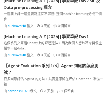
[Machine Learning A-Z [2026] ] 學習筆記 Day2 ML 及
Data pre-processing 概念
一邊要上課一邊還要寫這個不容易! 整個machine learning分成三個
步...
由
duckravel48
發文
3 天前
0
個留言
[Machine Learning A-Z [2026] ] 學習筆記 Day1
這個系列文章是Udemy上的課程延伸，因為我個人想趁著育嬰假空
檔學一點data...
由
duckravel48
發文
3 天前
0
個留言
【Agent Evaluation 系列 1/6】Agent 到底該怎麼測
試？
很多團隊評估 Agent 的方法，其實還停留在評估 Chatbot。 準備一
組...
由
hardness1020
發文
3 天前
1
個留言