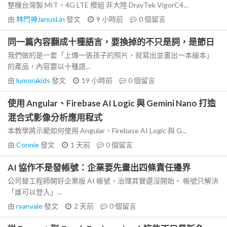
整機台灣製 MIT，4G LTE 模組 非大陸 DrayTek VigorC4...
由
林門神JanusLin
發文
9 小時前
0
個留言
同一篇內容翻成十種語言，要換掉的不只是詞，是節日
我們做的是一套「上傳一張孩子的照片，就寫出並畫出一本繪本」
的產品，內容要以十種語...
由
lumorakids
發文
19 小時前
0
個留言
使用 Angular、Firebase AI Logic 與 Gemini Nano 打造
混合式影像分析應用程式
本教學將示範如何使用 Angular、Firebase AI Logic 與 G...
由
Connie
發文
1 天前
0
個留言
AI 協作不是發帳號：企業要先畫出四條責任邊界
公司替工程師開好企業版 AI 帳號，治理其實還沒開始。 帳號只解決
「誰可以登入」...
由
ryanvale
發文
2 天前
0
個留言