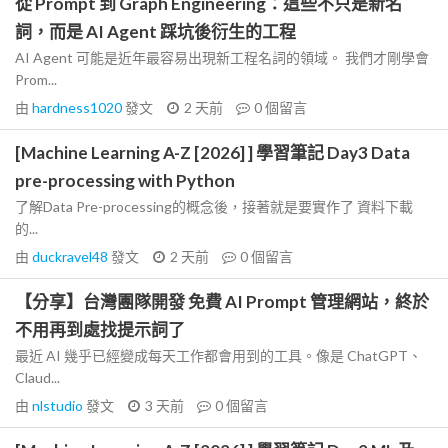
從 Prompt 到 Graph Engineering：這些不只是新名
詞，而是 AI Agent 踩坑後衍生的工程
AI Agent 可能是近年最容易出現新工程名詞的領域。 我們才剛學會
Prom...
由
hardness1020
發文
2 天前
0
個留言
[Machine Learning A-Z [2026] ] 學習筆記 Day3 Data
pre-processing with Python
了解Data Pre-processing的概念後，接著就是要實作了 資料下載
的...
由
duckravel48
發文
2 天前
0
個留言
【分享】台灣團隊開發 免費 AI Prompt 管理網站，終於
不用再到處找提示詞了
最近 AI 幾乎已經變成每天工作都會用到的工具。像是 ChatGPT、
Claud...
由
nlstudio
發文
3 天前
0
個留言