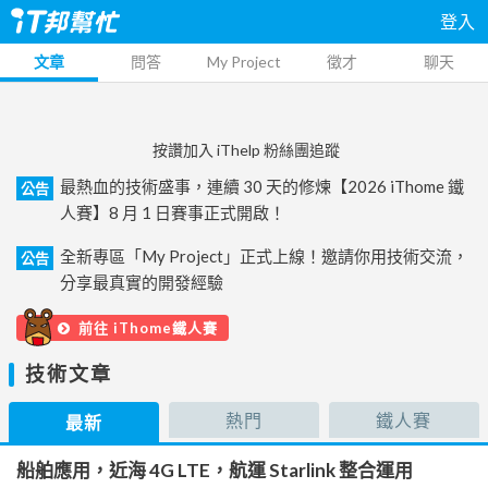
登入
文章
問答
My Project
徵才
聊天
按讚加入 iThelp 粉絲團追蹤
最熱血的技術盛事，連續 30 天的修煉【2026 iThome 鐵
公告
人賽】8 月 1 日賽事正式開啟！
全新專區「My Project」正式上線！邀請你用技術交流，
公告
分享最真實的開發經驗
前往 iThome鐵人賽
技術文章
熱門
鐵人賽
最新
船舶應用，近海 4G LTE，航運 Starlink 整合運用