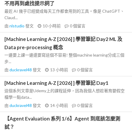
不用再到處找提示詞了
最近 AI 幾乎已經變成每天工作都會用到的工具。像是 ChatGPT、
Claud...
由
nlstudio
發文
10 小時前
0
個留言
[Machine Learning A-Z [2026] ] 學習筆記 Day2 ML 及
Data pre-processing 概念
一邊要上課一邊還要寫這個不容易! 整個machine learning分成三個
步...
由
duckravel48
發文
13 小時前
0
個留言
[Machine Learning A-Z [2026] ] 學習筆記 Day1
這個系列文章是Udemy上的課程延伸，因為我個人想趁著育嬰假空
檔學一點data...
由
duckravel48
發文
14 小時前
0
個留言
【Agent Evaluation 系列 1/6】Agent 到底該怎麼測
試？