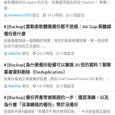
很多團隊評估 Agent 的方法，其實還停留在評估 Chatbot。 準備一
組...
由
hardness1020
發文
14 小時前
1
個留言
# [Backup] 當勒索軟體連備份都不放過：Air Gap 與離線
備份是什麼
前面幾篇提過一個殘酷的現實：現在的勒索軟體攻擊，第一個目標
往往不是你的正式資料，...
由
RainPan
發文
16 小時前
0
個留言
# [Backup] 為什麼備份設備可以塞進 30 倍的資料？聊聊
重複資料刪除（Deduplication）
如果你看過企業級備份設備（例如 Dell PowerProtect DD 系列）...
由
RainPan
發文
16 小時前
0
個留言
# [Backup] 備份界最常被跳過的一步：還原演練，以及
為什麼「沒演練過的備份」等於沒備份
這個系列第4篇聊過「有備份不等於救得回來」，今天把這個主題收