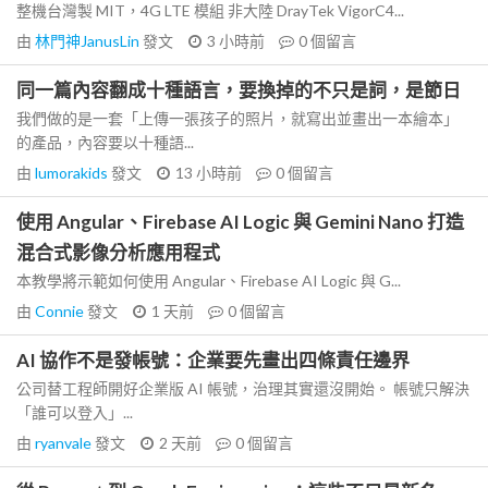
整機台灣製 MIT，4G LTE 模組 非大陸 DrayTek VigorC4...
由
林門神JanusLin
發文
3 小時前
0
個留言
同一篇內容翻成十種語言，要換掉的不只是詞，是節日
我們做的是一套「上傳一張孩子的照片，就寫出並畫出一本繪本」
的產品，內容要以十種語...
由
lumorakids
發文
13 小時前
0
個留言
使用 Angular、Firebase AI Logic 與 Gemini Nano 打造
混合式影像分析應用程式
本教學將示範如何使用 Angular、Firebase AI Logic 與 G...
由
Connie
發文
1 天前
0
個留言
AI 協作不是發帳號：企業要先畫出四條責任邊界
公司替工程師開好企業版 AI 帳號，治理其實還沒開始。 帳號只解決
「誰可以登入」...
由
ryanvale
發文
2 天前
0
個留言