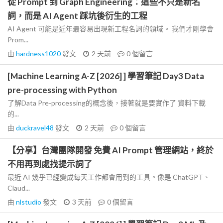
從 Prompt 到 Graph Engineering：這些不只是新名
詞，而是 AI Agent 踩坑後衍生的工程
AI Agent 可能是近年最容易出現新工程名詞的領域。 我們才剛學會
Prom...
由
hardness1020
發文
2 天前
0
個留言
[Machine Learning A-Z [2026] ] 學習筆記 Day3 Data
pre-processing with Python
了解Data Pre-processing的概念後，接著就是要實作了 資料下載
的...
由
duckravel48
發文
2 天前
0
個留言
【分享】台灣團隊開發 免費 AI Prompt 管理網站，終於
不用再到處找提示詞了
最近 AI 幾乎已經變成每天工作都會用到的工具。像是 ChatGPT、
Claud...
由
nlstudio
發文
3 天前
0
個留言