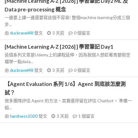
[Machine Learning A-Z [2026] ] 學習筆記 Day2 ML 及
Data pre-processing 概念
一邊要上課一邊還要寫這個不容易! 整個machine learning分成三個
步...
由
duckravel48
發文
3 天前
0
個留言
[Machine Learning A-Z [2026] ] 學習筆記 Day1
這個系列文章是Udemy上的課程延伸，因為我個人想趁著育嬰假空
檔學一點data...
由
duckravel48
發文
3 天前
0
個留言
【Agent Evaluation 系列 1/6】Agent 到底該怎麼測
試？
很多團隊評估 Agent 的方法，其實還停留在評估 Chatbot。 準備一
組...
由
hardness1020
發文
3 天前
1
個留言