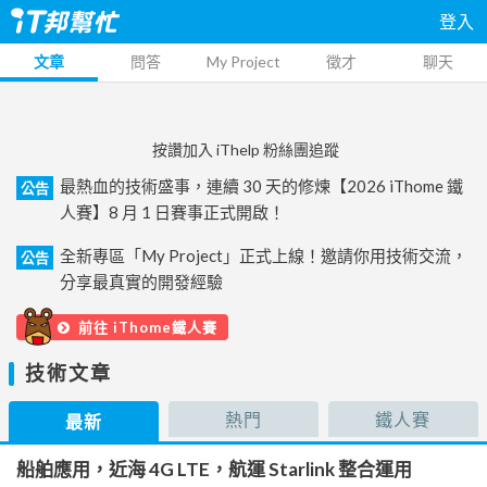
登入
文章
問答
My Project
徵才
聊天
按讚加入 iThelp 粉絲團追蹤
最熱血的技術盛事，連續 30 天的修煉【2026 iThome 鐵
公告
人賽】8 月 1 日賽事正式開啟！
全新專區「My Project」正式上線！邀請你用技術交流，
公告
分享最真實的開發經驗
前往 iThome鐵人賽
技術文章
熱門
鐵人賽
最新
船舶應用，近海 4G LTE，航運 Starlink 整合運用