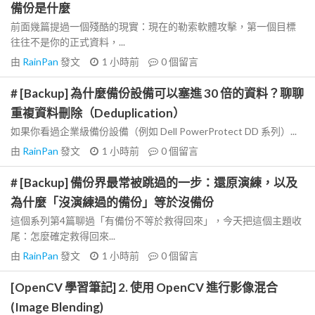
備份是什麼
前面幾篇提過一個殘酷的現實：現在的勒索軟體攻擊，第一個目標
往往不是你的正式資料，...
由
RainPan
發文
1 小時前
0
個留言
# [Backup] 為什麼備份設備可以塞進 30 倍的資料？聊聊
重複資料刪除（Deduplication）
如果你看過企業級備份設備（例如 Dell PowerProtect DD 系列）...
由
RainPan
發文
1 小時前
0
個留言
# [Backup] 備份界最常被跳過的一步：還原演練，以及
為什麼「沒演練過的備份」等於沒備份
這個系列第4篇聊過「有備份不等於救得回來」，今天把這個主題收
尾：怎麼確定救得回來...
由
RainPan
發文
1 小時前
0
個留言
[OpenCV 學習筆記] 2. 使用 OpenCV 進行影像混合
(Image Blending)