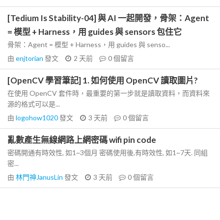
[Tedium Is Stability-04] 與 AI 一起開發，骨架：Agent
= 模型 + Harness，用 guides 與 sensors 包住它
骨架：Agent = 模型 + Harness，用 guides 與 senso...
由
enjtorian
發文
2 天前
0
個留言
[OpenCV 學習筆記] 1. 如何使用 OpenCV 讀取圖片?
在使用 OpenCV 套件時，最重要的第一步就是讀取資料，而資料來
源的格式可以是...
由
logohow1020
發文
3 天前
0
個留言
亂數產生無線網路上網密碼 wifi pin code
密碼開通有時效性, 如1~3個月 密碼使用後,有時效性, 如1~7天. 同組
密...
由
林門神JanusLin
發文
3 天前
0
個留言