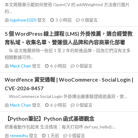
本文將簡單示範如何使用 OpenCV 的 addWeighted 方法進行圖片
的...
由
logohow1020
發文
3 小時前
0
個留言
5 個 WordPress 線上課程 (LMS) 外掛推薦，適合經營教
育私域、收集名單、營運個人品牌和內容商業化部署
📝 這次推薦排除一些近 1 至 2 年的新進品牌，因為它們沒有太多
相關數據可供...
由
Mack Chan
發文
6 小時前
0
個留言
Wordfence 資安通報 | WooCommerce - Social Login |
CVE-2026-8457
WooCommerce Social Login 外掛爆出嚴重驗證繞過漏洞，使...
由
Mack Chan
發文
6 小時前
0
個留言
【Python筆記】Python 函式基礎觀念
把重複動作包起來 生活情境：每天打招呼 def say_hello():...
由
reneezhu
發文
1 天前
0
個留言