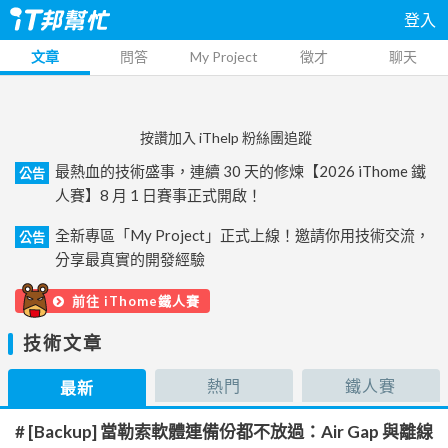
登入
文章
問答
My Project
徵才
聊天
按讚加入 iThelp 粉絲團追蹤
最熱血的技術盛事，連續 30 天的修煉【2026 iThome 鐵
公告
人賽】8 月 1 日賽事正式開啟！
全新專區「My Project」正式上線！邀請你用技術交流，
公告
分享最真實的開發經驗
前往 iThome鐵人賽
技術文章
熱門
鐵人賽
最新
# [Backup] 當勒索軟體連備份都不放過：Air Gap 與離線