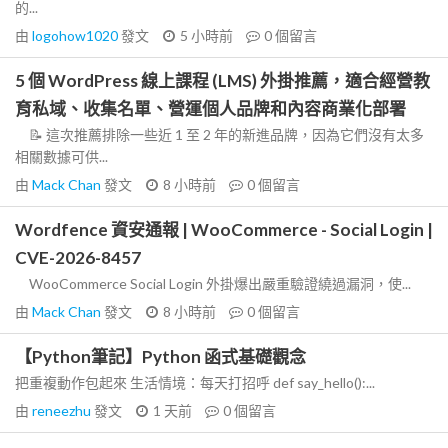
的...
由
logohow1020
發文
5 小時前
0
個留言
5 個 WordPress 線上課程 (LMS) 外掛推薦，適合經營教
育私域、收集名單、營運個人品牌和內容商業化部署
📝 這次推薦排除一些近 1 至 2 年的新進品牌，因為它們沒有太多
相關數據可供...
由
Mack Chan
發文
8 小時前
0
個留言
Wordfence 資安通報 | WooCommerce - Social Login |
CVE-2026-8457
WooCommerce Social Login 外掛爆出嚴重驗證繞過漏洞，使...
由
Mack Chan
發文
8 小時前
0
個留言
【Python筆記】Python 函式基礎觀念
把重複動作包起來 生活情境：每天打招呼 def say_hello():...
由
reneezhu
發文
1 天前
0
個留言