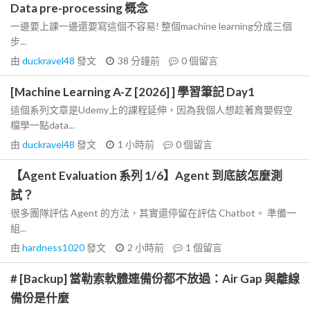
Data pre-processing 概念
一邊要上課一邊還要寫這個不容易! 整個machine learning分成三個
步...
由
duckravel48
發文
38 分鐘前
0
個留言
[Machine Learning A-Z [2026] ] 學習筆記 Day1
這個系列文章是Udemy上的課程延伸，因為我個人想趁著育嬰假空
檔學一點data...
由
duckravel48
發文
1 小時前
0
個留言
【Agent Evaluation 系列 1/6】Agent 到底該怎麼測
試？
很多團隊評估 Agent 的方法，其實還停留在評估 Chatbot。 準備一
組...
由
hardness1020
發文
2 小時前
1
個留言
# [Backup] 當勒索軟體連備份都不放過：Air Gap 與離線
備份是什麼