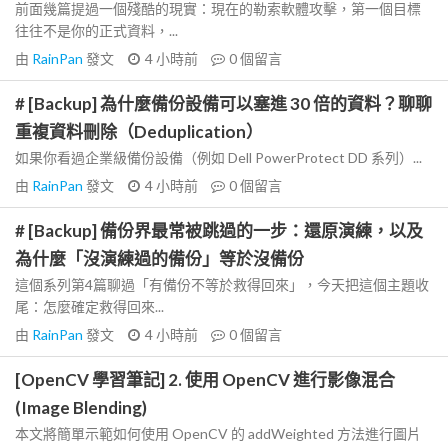
前面幾篇提過一個殘酷的現實：現在的勒索軟體攻擊，第一個目標
往往不是你的正式資料，...
由
RainPan
發文
4 小時前
0
個留言
# [Backup] 為什麼備份設備可以塞進 30 倍的資料？聊聊
重複資料刪除（Deduplication）
如果你看過企業級備份設備（例如 Dell PowerProtect DD 系列）...
由
RainPan
發文
4 小時前
0
個留言
# [Backup] 備份界最常被跳過的一步：還原演練，以及
為什麼「沒演練過的備份」等於沒備份
這個系列第4篇聊過「有備份不等於救得回來」，今天把這個主題收
尾：怎麼確定救得回來...
由
RainPan
發文
4 小時前
0
個留言
[OpenCV 學習筆記] 2. 使用 OpenCV 進行影像混合
(Image Blending)
本文將簡單示範如何使用 OpenCV 的 addWeighted 方法進行圖片