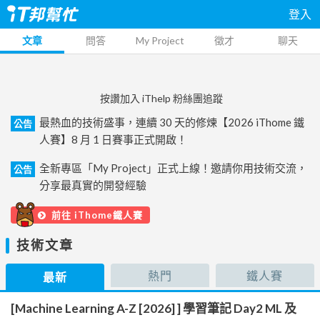
登入
文章
問答
My Project
徵才
聊天
按讚加入 iThelp 粉絲團追蹤
最熱血的技術盛事，連續 30 天的修煉【2026 iThome 鐵
公告
人賽】8 月 1 日賽事正式開啟！
全新專區「My Project」正式上線！邀請你用技術交流，
公告
分享最真實的開發經驗
前往 iThome鐵人賽
技術文章
熱門
鐵人賽
最新
[Machine Learning A-Z [2026] ] 學習筆記 Day2 ML 及