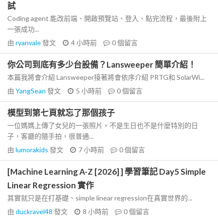
試
Coding agent 能改前端、開啟預覽站、登入、點完流程，最後附上
一張成功...
由
ryanvale
發文
4 小時前
0
個留言
你公司到底有多少台設備？Lansweeper 簡單介紹！
本篇我將會介紹 Lansweeper接著將會依序介紹 PRTG和 SolarWi...
由
YangSean
發文
5 小時前
0
個留言
模型到第七頁就忘了那個孩子
一位媽媽上傳了女兒的一張照片。不是生日也不是什麼特別的日
子，客廳的隨手拍，很普通...
由
lumorakids
發文
7 小時前
0
個留言
[Machine Learning A-Z [2026] ] 學習筆記 Day5 Simple
Linear Regression 實作
其實就只是在打基礎、simple linear regression在真實世界的...
由
duckravel48
發文
8 小時前
0
個留言