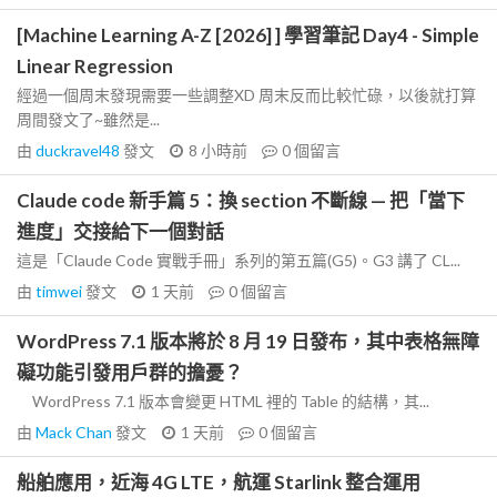
[Machine Learning A-Z [2026] ] 學習筆記 Day4 - Simple
Linear Regression
經過一個周末發現需要一些調整XD 周末反而比較忙碌，以後就打算
周間發文了~雖然是...
由
duckravel48
發文
8 小時前
0
個留言
Claude code 新手篇 5：換 section 不斷線 — 把「當下
進度」交接給下一個對話
這是「Claude Code 實戰手冊」系列的第五篇(G5)。G3 講了 CL...
由
timwei
發文
1 天前
0
個留言
WordPress 7.1 版本將於 8 月 19 日發布，其中表格無障
礙功能引發用戶群的擔憂？
WordPress 7.1 版本會變更 HTML 裡的 Table 的結構，其...
由
Mack Chan
發文
1 天前
0
個留言
船舶應用，近海 4G LTE，航運 Starlink 整合運用