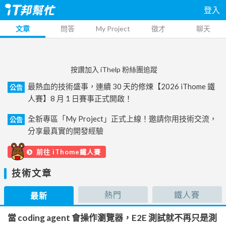
登入
文章
問答
My Project
徵才
聊天
按讚加入 iThelp 粉絲團追蹤
最熱血的技術盛事，連續 30 天的修煉【2026 iThome 鐵
公告
人賽】8 月 1 日賽事正式開啟！
全新專區「My Project」正式上線！邀請你用技術交流，
公告
分享最真實的開發經驗
前往 iThome鐵人賽
技術文章
熱門
鐵人賽
最新
當 coding agent 會操作瀏覽器，E2E 測試就不再只是測