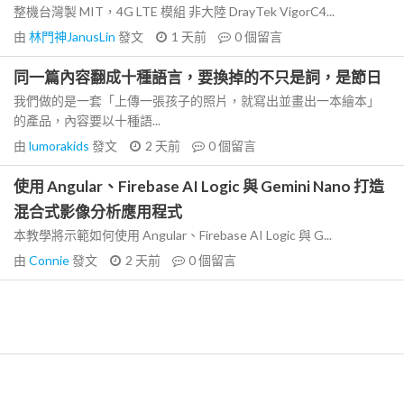
整機台灣製 MIT，4G LTE 模組 非大陸 DrayTek VigorC4...
由
林門神JanusLin
發文
1 天前
0
個留言
同一篇內容翻成十種語言，要換掉的不只是詞，是節日
我們做的是一套「上傳一張孩子的照片，就寫出並畫出一本繪本」
的產品，內容要以十種語...
由
lumorakids
發文
2 天前
0
個留言
使用 Angular、Firebase AI Logic 與 Gemini Nano 打造
混合式影像分析應用程式
本教學將示範如何使用 Angular、Firebase AI Logic 與 G...
由
Connie
發文
2 天前
0
個留言