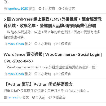
的...
由
logohow1020
發文
5 小時前
0
個留言
5 個 WordPress 線上課程 (LMS) 外掛推薦，適合經營教
育私域、收集名單、營運個人品牌和內容商業化部署
📝 這次推薦排除一些近 1 至 2 年的新進品牌，因為它們沒有太多
相關數據可供...
由
Mack Chan
發文
8 小時前
0
個留言
Wordfence 資安通報 | WooCommerce - Social Login |
CVE-2026-8457
WooCommerce Social Login 外掛爆出嚴重驗證繞過漏洞，使...
由
Mack Chan
發文
8 小時前
0
個留言
【Python筆記】Python 函式基礎觀念
把重複動作包起來 生活情境：每天打招呼 def say_hello():...
由
reneezhu
發文
1 天前
0
個留言