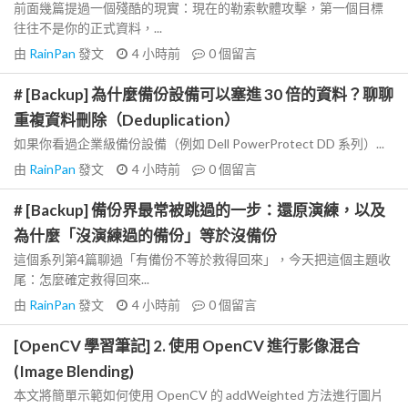
前面幾篇提過一個殘酷的現實：現在的勒索軟體攻擊，第一個目標
往往不是你的正式資料，...
由
RainPan
發文
4 小時前
0
個留言
# [Backup] 為什麼備份設備可以塞進 30 倍的資料？聊聊
重複資料刪除（Deduplication）
如果你看過企業級備份設備（例如 Dell PowerProtect DD 系列）...
由
RainPan
發文
4 小時前
0
個留言
# [Backup] 備份界最常被跳過的一步：還原演練，以及
為什麼「沒演練過的備份」等於沒備份
這個系列第4篇聊過「有備份不等於救得回來」，今天把這個主題收
尾：怎麼確定救得回來...
由
RainPan
發文
4 小時前
0
個留言
[OpenCV 學習筆記] 2. 使用 OpenCV 進行影像混合
(Image Blending)
本文將簡單示範如何使用 OpenCV 的 addWeighted 方法進行圖片