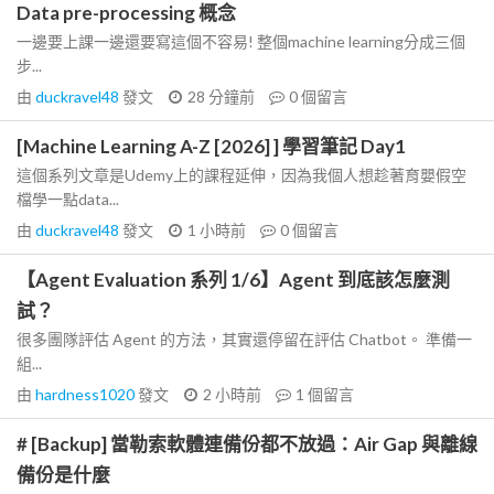
Data pre-processing 概念
一邊要上課一邊還要寫這個不容易! 整個machine learning分成三個
步...
由
duckravel48
發文
28 分鐘前
0
個留言
[Machine Learning A-Z [2026] ] 學習筆記 Day1
這個系列文章是Udemy上的課程延伸，因為我個人想趁著育嬰假空
檔學一點data...
由
duckravel48
發文
1 小時前
0
個留言
【Agent Evaluation 系列 1/6】Agent 到底該怎麼測
試？
很多團隊評估 Agent 的方法，其實還停留在評估 Chatbot。 準備一
組...
由
hardness1020
發文
2 小時前
1
個留言
# [Backup] 當勒索軟體連備份都不放過：Air Gap 與離線
備份是什麼