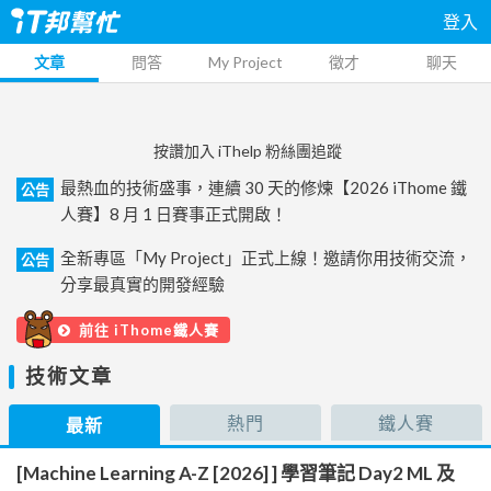
登入
文章
問答
My Project
徵才
聊天
按讚加入 iThelp 粉絲團追蹤
最熱血的技術盛事，連續 30 天的修煉【2026 iThome 鐵
公告
人賽】8 月 1 日賽事正式開啟！
全新專區「My Project」正式上線！邀請你用技術交流，
公告
分享最真實的開發經驗
前往 iThome鐵人賽
技術文章
熱門
鐵人賽
最新
[Machine Learning A-Z [2026] ] 學習筆記 Day2 ML 及