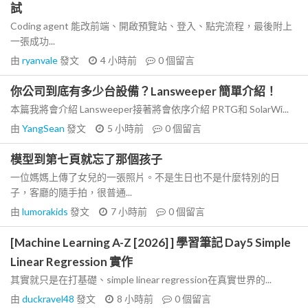
試
Coding agent 能改前端、開啟預覽站、登入、點完流程，最後附上
一張成功...
由
ryanvale
發文
4 小時前
0
個留言
你公司到底有多少台設備？Lansweeper 簡單介紹！
本篇我將會介紹 Lansweeper接著將會依序介紹 PRTG和 SolarWi...
由
YangSean
發文
5 小時前
0
個留言
模型到第七頁就忘了那個孩子
一位媽媽上傳了女兒的一張照片。不是生日也不是什麼特別的日
子，客廳的隨手拍，很普通...
由
lumorakids
發文
7 小時前
0
個留言
[Machine Learning A-Z [2026] ] 學習筆記 Day5 Simple
Linear Regression 實作
其實就只是在打基礎、simple linear regression在真實世界的...
由
duckravel48
發文
8 小時前
0
個留言