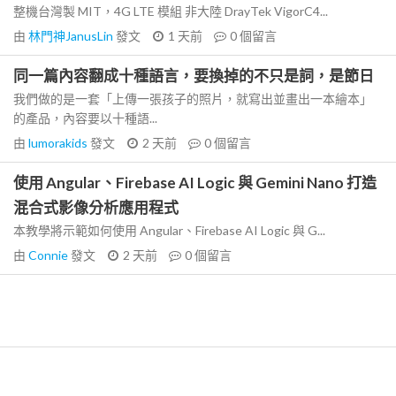
整機台灣製 MIT，4G LTE 模組 非大陸 DrayTek VigorC4...
由
林門神JanusLin
發文
1 天前
0
個留言
同一篇內容翻成十種語言，要換掉的不只是詞，是節日
我們做的是一套「上傳一張孩子的照片，就寫出並畫出一本繪本」
的產品，內容要以十種語...
由
lumorakids
發文
2 天前
0
個留言
使用 Angular、Firebase AI Logic 與 Gemini Nano 打造
混合式影像分析應用程式
本教學將示範如何使用 Angular、Firebase AI Logic 與 G...
由
Connie
發文
2 天前
0
個留言