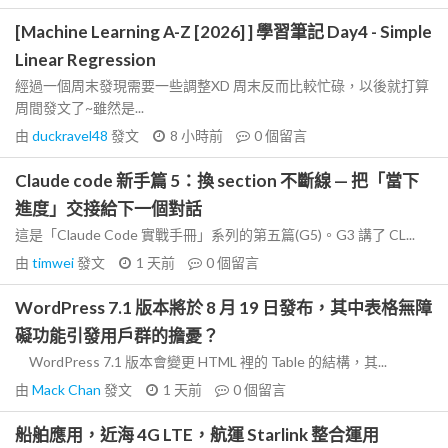
[Machine Learning A-Z [2026] ] 學習筆記 Day4 - Simple
Linear Regression
經過一個周末發現需要一些調整XD 周末反而比較忙碌，以後就打算
周間發文了~雖然是...
由
duckravel48
發文
8 小時前
0
個留言
Claude code 新手篇 5：換 section 不斷線 — 把「當下
進度」交接給下一個對話
這是「Claude Code 實戰手冊」系列的第五篇(G5)。G3 講了 CL...
由
timwei
發文
1 天前
0
個留言
WordPress 7.1 版本將於 8 月 19 日發布，其中表格無障
礙功能引發用戶群的擔憂？
WordPress 7.1 版本會變更 HTML 裡的 Table 的結構，其...
由
Mack Chan
發文
1 天前
0
個留言
船舶應用，近海 4G LTE，航運 Starlink 整合運用