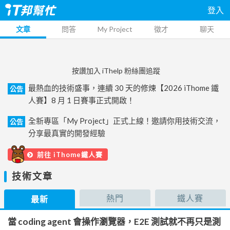
登入
文章
問答
My Project
徵才
聊天
按讚加入 iThelp 粉絲團追蹤
最熱血的技術盛事，連續 30 天的修煉【2026 iThome 鐵
公告
人賽】8 月 1 日賽事正式開啟！
全新專區「My Project」正式上線！邀請你用技術交流，
公告
分享最真實的開發經驗
前往 iThome鐵人賽
技術文章
熱門
鐵人賽
最新
當 coding agent 會操作瀏覽器，E2E 測試就不再只是測