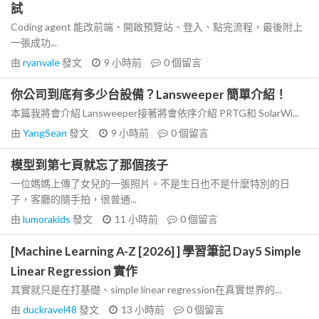
試
Coding agent 能改前端、開啟預覽站、登入、點完流程，最後附上
一張成功...
由
ryanvale
發文
9 小時前
0
個留言
你公司到底有多少台設備？Lansweeper 簡單介紹！
本篇我將會介紹 Lansweeper接著將會依序介紹 PRTG和 SolarWi...
由
YangSean
發文
9 小時前
0
個留言
模型到第七頁就忘了那個孩子
一位媽媽上傳了女兒的一張照片。不是生日也不是什麼特別的日
子，客廳的隨手拍，很普通...
由
lumorakids
發文
11 小時前
0
個留言
[Machine Learning A-Z [2026] ] 學習筆記 Day5 Simple
Linear Regression 實作
其實就只是在打基礎、simple linear regression在真實世界的...
由
duckravel48
發文
13 小時前
0
個留言