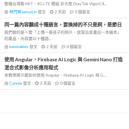
整機台灣製 MIT，4G LTE 模組 非大陸 DrayTek VigorC4...
由
林門神JanusLin
發文
2 天前
0
個留言
同一篇內容翻成十種語言，要換掉的不只是詞，是節日
我們做的是一套「上傳一張孩子的照片，就寫出並畫出一本繪本」
的產品，內容要以十種語...
由
lumorakids
發文
2 天前
0
個留言
使用 Angular、Firebase AI Logic 與 Gemini Nano 打造
混合式影像分析應用程式
本教學將示範如何使用 Angular、Firebase AI Logic 與 G...
由
Connie
發文
3 天前
0
個留言