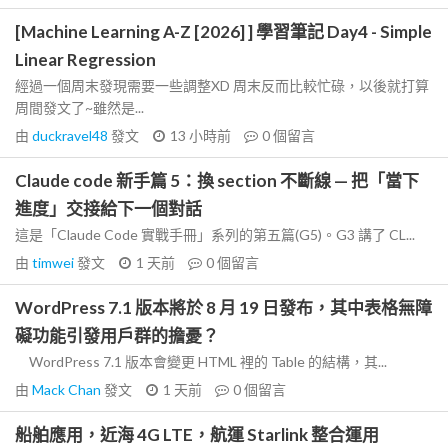
[Machine Learning A-Z [2026] ] 學習筆記 Day4 - Simple
Linear Regression
經過一個周末發現需要一些調整XD 周末反而比較忙碌，以後就打算
周間發文了~雖然是...
由
duckravel48
發文
13 小時前
0
個留言
Claude code 新手篇 5：換 section 不斷線 — 把「當下
進度」交接給下一個對話
這是「Claude Code 實戰手冊」系列的第五篇(G5)。G3 講了 CL...
由
timwei
發文
1 天前
0
個留言
WordPress 7.1 版本將於 8 月 19 日發布，其中表格無障
礙功能引發用戶群的擔憂？
WordPress 7.1 版本會變更 HTML 裡的 Table 的結構，其...
由
Mack Chan
發文
1 天前
0
個留言
船舶應用，近海 4G LTE，航運 Starlink 整合運用