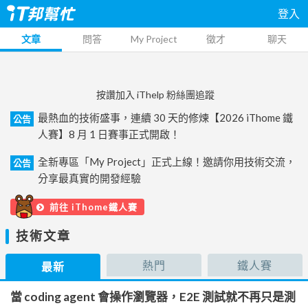
登入
文章
問答
My Project
徵才
聊天
按讚加入 iThelp 粉絲團追蹤
最熱血的技術盛事，連續 30 天的修煉【2026 iThome 鐵
公告
人賽】8 月 1 日賽事正式開啟！
全新專區「My Project」正式上線！邀請你用技術交流，
公告
分享最真實的開發經驗
前往 iThome鐵人賽
技術文章
熱門
鐵人賽
最新
當 coding agent 會操作瀏覽器，E2E 測試就不再只是測