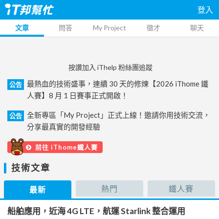
登入
文章
問答
My Project
徵才
聊天
按讚加入 iThelp 粉絲團追蹤
最熱血的技術盛事，連續 30 天的修煉【2026 iThome 鐵
公告
人賽】8 月 1 日賽事正式開啟！
全新專區「My Project」正式上線！邀請你用技術交流，
公告
分享最真實的開發經驗
前往 iThome鐵人賽
技術文章
熱門
鐵人賽
最新
船舶應用，近海 4G LTE，航運 Starlink 整合運用