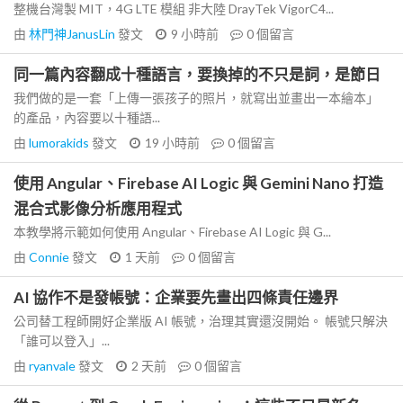
整機台灣製 MIT，4G LTE 模組 非大陸 DrayTek VigorC4...
由
林門神JanusLin
發文
9 小時前
0
個留言
同一篇內容翻成十種語言，要換掉的不只是詞，是節日
我們做的是一套「上傳一張孩子的照片，就寫出並畫出一本繪本」
的產品，內容要以十種語...
由
lumorakids
發文
19 小時前
0
個留言
使用 Angular、Firebase AI Logic 與 Gemini Nano 打造
混合式影像分析應用程式
本教學將示範如何使用 Angular、Firebase AI Logic 與 G...
由
Connie
發文
1 天前
0
個留言
AI 協作不是發帳號：企業要先畫出四條責任邊界
公司替工程師開好企業版 AI 帳號，治理其實還沒開始。 帳號只解決
「誰可以登入」...
由
ryanvale
發文
2 天前
0
個留言