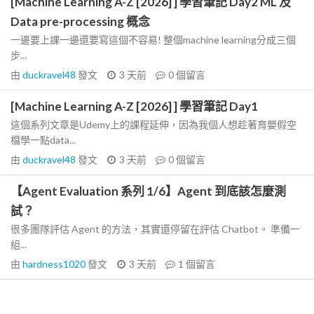
[Machine Learning A-Z [2026] ] 學習筆記 Day2 ML 及
Data pre-processing 概念
一邊要上課一邊還要寫這個不容易! 整個machine learning分成三個
步...
由
duckravel48
發文
3 天前
0
個留言
[Machine Learning A-Z [2026] ] 學習筆記 Day1
這個系列文章是Udemy上的課程延伸，因為我個人想趁著育嬰假空
檔學一點data...
由
duckravel48
發文
3 天前
0
個留言
【Agent Evaluation 系列 1/6】Agent 到底該怎麼測
試？
很多團隊評估 Agent 的方法，其實還停留在評估 Chatbot。 準備一
組...
由
hardness1020
發文
3 天前
1
個留言