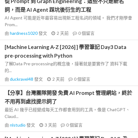
從 Prompt 到 Graph Engineering：這些不只是新名
詞，而是 AI Agent 踩坑後衍生的工程
AI Agent 可能是近年最容易出現新工程名詞的領域。 我們才剛學會
Prom...
由
hardness1020
發文
2 天前
0
個留言
[Machine Learning A-Z [2026] ] 學習筆記 Day3 Data
pre-processing with Python
了解Data Pre-processing的概念後，接著就是要實作了 資料下載
的...
由
duckravel48
發文
2 天前
0
個留言
【分享】台灣團隊開發 免費 AI Prompt 管理網站，終於
不用再到處找提示詞了
最近 AI 幾乎已經變成每天工作都會用到的工具。像是 ChatGPT、
Claud...
由
nlstudio
發文
3 天前
0
個留言