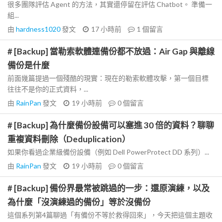
很多團隊評估 Agent 的方法，其實還停留在評估 Chatbot。 準備一
組...
由
hardness1020
發文
17 小時前
1
個留言
# [Backup] 當勒索軟體連備份都不放過：Air Gap 與離線
備份是什麼
前面幾篇提過一個殘酷的現實：現在的勒索軟體攻擊，第一個目標
往往不是你的正式資料，...
由
RainPan
發文
19 小時前
0
個留言
# [Backup] 為什麼備份設備可以塞進 30 倍的資料？聊聊
重複資料刪除（Deduplication）
如果你看過企業級備份設備（例如 Dell PowerProtect DD 系列）...
由
RainPan
發文
19 小時前
0
個留言
# [Backup] 備份界最常被跳過的一步：還原演練，以及
為什麼「沒演練過的備份」等於沒備份
這個系列第4篇聊過「有備份不等於救得回來」，今天把這個主題收