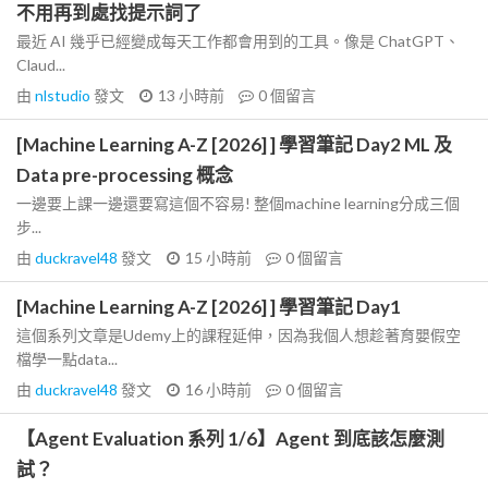
不用再到處找提示詞了
最近 AI 幾乎已經變成每天工作都會用到的工具。像是 ChatGPT、
Claud...
由
nlstudio
發文
13 小時前
0
個留言
[Machine Learning A-Z [2026] ] 學習筆記 Day2 ML 及
Data pre-processing 概念
一邊要上課一邊還要寫這個不容易! 整個machine learning分成三個
步...
由
duckravel48
發文
15 小時前
0
個留言
[Machine Learning A-Z [2026] ] 學習筆記 Day1
這個系列文章是Udemy上的課程延伸，因為我個人想趁著育嬰假空
檔學一點data...
由
duckravel48
發文
16 小時前
0
個留言
【Agent Evaluation 系列 1/6】Agent 到底該怎麼測
試？