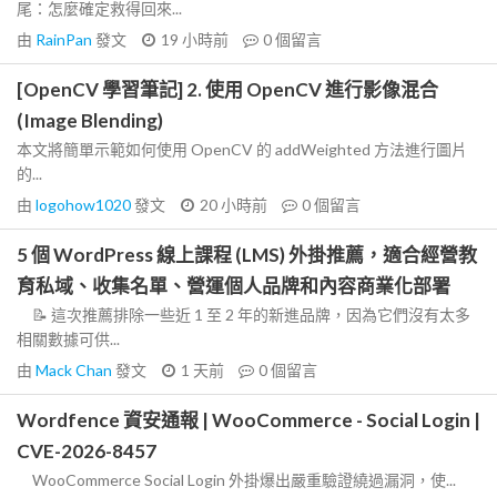
尾：怎麼確定救得回來...
由
RainPan
發文
19 小時前
0
個留言
[OpenCV 學習筆記] 2. 使用 OpenCV 進行影像混合
(Image Blending)
本文將簡單示範如何使用 OpenCV 的 addWeighted 方法進行圖片
的...
由
logohow1020
發文
20 小時前
0
個留言
5 個 WordPress 線上課程 (LMS) 外掛推薦，適合經營教
育私域、收集名單、營運個人品牌和內容商業化部署
📝 這次推薦排除一些近 1 至 2 年的新進品牌，因為它們沒有太多
相關數據可供...
由
Mack Chan
發文
1 天前
0
個留言
Wordfence 資安通報 | WooCommerce - Social Login |
CVE-2026-8457
WooCommerce Social Login 外掛爆出嚴重驗證繞過漏洞，使...