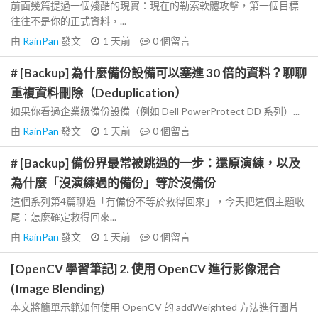
前面幾篇提過一個殘酷的現實：現在的勒索軟體攻擊，第一個目標
往往不是你的正式資料，...
由
RainPan
發文
1 天前
0
個留言
# [Backup] 為什麼備份設備可以塞進 30 倍的資料？聊聊
重複資料刪除（Deduplication）
如果你看過企業級備份設備（例如 Dell PowerProtect DD 系列）...
由
RainPan
發文
1 天前
0
個留言
# [Backup] 備份界最常被跳過的一步：還原演練，以及
為什麼「沒演練過的備份」等於沒備份
這個系列第4篇聊過「有備份不等於救得回來」，今天把這個主題收
尾：怎麼確定救得回來...
由
RainPan
發文
1 天前
0
個留言
[OpenCV 學習筆記] 2. 使用 OpenCV 進行影像混合
(Image Blending)
本文將簡單示範如何使用 OpenCV 的 addWeighted 方法進行圖片