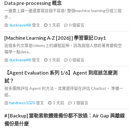
Data pre-processing 概念
一邊要上課一邊還要寫這個不容易! 整個machine learning分成三個
步...
由
duckravel48
發文
1 天前
0
個留言
[Machine Learning A-Z [2026] ] 學習筆記 Day1
這個系列文章是Udemy上的課程延伸，因為我個人想趁著育嬰假空
檔學一點data...
由
duckravel48
發文
1 天前
0
個留言
【Agent Evaluation 系列 1/6】Agent 到底該怎麼測
試？
很多團隊評估 Agent 的方法，其實還停留在評估 Chatbot。 準備一
組...
由
hardness1020
發文
1 天前
1
個留言
# [Backup] 當勒索軟體連備份都不放過：Air Gap 與離線
備份是什麼