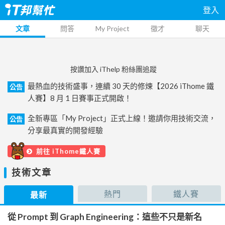
登入
文章
問答
My Project
徵才
聊天
按讚加入 iThelp 粉絲團追蹤
最熱血的技術盛事，連續 30 天的修煉【2026 iThome 鐵
公告
人賽】8 月 1 日賽事正式開啟！
全新專區「My Project」正式上線！邀請你用技術交流，
公告
分享最真實的開發經驗
前往 iThome鐵人賽
技術文章
熱門
鐵人賽
最新
從 Prompt 到 Graph Engineering：這些不只是新名