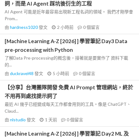
詞，而是 AI Agent 踩坑後衍生的工程
AI Agent 可能是近年最容易出現新工程名詞的領域。 我們才剛學會
Prom...
由
hardness1020
發文
2 小時前
0
個留言
[Machine Learning A-Z [2026] ] 學習筆記 Day3 Data
pre-processing with Python
了解Data Pre-processing的概念後，接著就是要實作了 資料下載
的...
由
duckravel48
發文
5 小時前
0
個留言
【分享】台灣團隊開發 免費 AI Prompt 管理網站，終於
不用再到處找提示詞了
最近 AI 幾乎已經變成每天工作都會用到的工具。像是 ChatGPT、
Claud...
由
nlstudio
發文
1 天前
0
個留言
[Machine Learning A-Z [2026] ] 學習筆記 Day2 ML 及