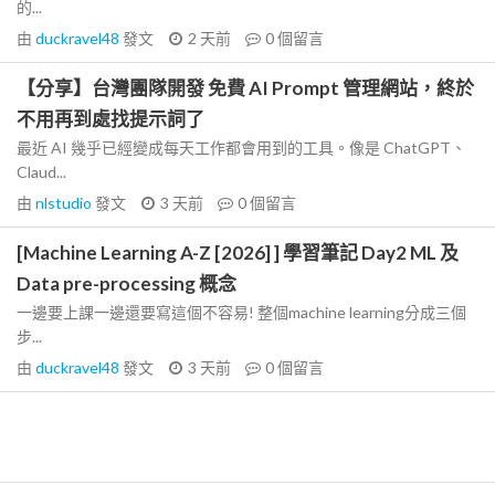
的...
由
duckravel48
發文
2 天前
0
個留言
【分享】台灣團隊開發 免費 AI Prompt 管理網站，終於
不用再到處找提示詞了
最近 AI 幾乎已經變成每天工作都會用到的工具。像是 ChatGPT、
Claud...
由
nlstudio
發文
3 天前
0
個留言
[Machine Learning A-Z [2026] ] 學習筆記 Day2 ML 及
Data pre-processing 概念
一邊要上課一邊還要寫這個不容易! 整個machine learning分成三個
步...
由
duckravel48
發文
3 天前
0
個留言