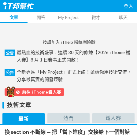
登入
文章
問答
My Project
徵才
聊天
按讚加入 iThelp 粉絲團追蹤
最熱血的技術盛事，連續 30 天的修煉【2026 iThome 鐵
公告
人賽】8 月 1 日賽事正式開啟！
全新專區「My Project」正式上線！邀請你用技術交流，
公告
分享最真實的開發經驗
前往 iThome鐵人賽
技術文章
熱門
鐵人賽
最新
換 section 不斷線 — 把「當下進度」交接給下一個對話