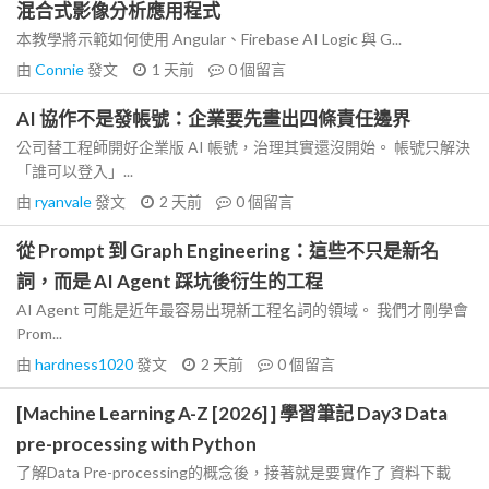
混合式影像分析應用程式
本教學將示範如何使用 Angular、Firebase AI Logic 與 G...
由
Connie
發文
1 天前
0
個留言
AI 協作不是發帳號：企業要先畫出四條責任邊界
公司替工程師開好企業版 AI 帳號，治理其實還沒開始。 帳號只解決
「誰可以登入」...
由
ryanvale
發文
2 天前
0
個留言
從 Prompt 到 Graph Engineering：這些不只是新名
詞，而是 AI Agent 踩坑後衍生的工程
AI Agent 可能是近年最容易出現新工程名詞的領域。 我們才剛學會
Prom...
由
hardness1020
發文
2 天前
0
個留言
[Machine Learning A-Z [2026] ] 學習筆記 Day3 Data
pre-processing with Python
了解Data Pre-processing的概念後，接著就是要實作了 資料下載