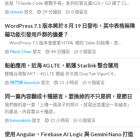
這是「Claude Code 實戰手冊」系列的第五篇(G5)。G3 講了 CL...
由
timwei
發文
29 分鐘前
0
個留言
WordPress 7.1 版本將於 8 月 19 日發布，其中表格無障
礙功能引發用戶群的擔憂？
WordPress 7.1 版本會變更 HTML 裡的 Table 的結構，其...
由
Mack Chan
發文
44 分鐘前
0
個留言
船舶應用，近海 4G LTE，航運 Starlink 整合運用
整機台灣製 MIT，4G LTE 模組 非大陸 DrayTek VigorC4...
由
林門神JanusLin
發文
11 小時前
0
個留言
同一篇內容翻成十種語言，要換掉的不只是詞，是節日
我們做的是一套「上傳一張孩子的照片，就寫出並畫出一本繪本」
的產品，內容要以十種語...
由
lumorakids
發文
21 小時前
0
個留言
使用 Angular、Firebase AI Logic 與 Gemini Nano 打造