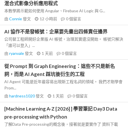
混合式影像分析應用程式
本教學將示範如何使用 Angular、Firebase AI Logic 與 G...
由
Connie
發文
12 小時前
0
個留言
AI 協作不是發帳號：企業要先畫出四條責任邊界
公司替工程師開好企業版 AI 帳號，治理其實還沒開始。 帳號只解決
「誰可以登入」...
由
ryanvale
發文
1 天前
0
個留言
從 Prompt 到 Graph Engineering：這些不只是新名
詞，而是 AI Agent 踩坑後衍生的工程
AI Agent 可能是近年最容易出現新工程名詞的領域。 我們才剛學會
Prom...
由
hardness1020
發文
1 天前
0
個留言
[Machine Learning A-Z [2026] ] 學習筆記 Day3 Data
pre-processing with Python
了解Data Pre-processing的概念後，接著就是要實作了 資料下載