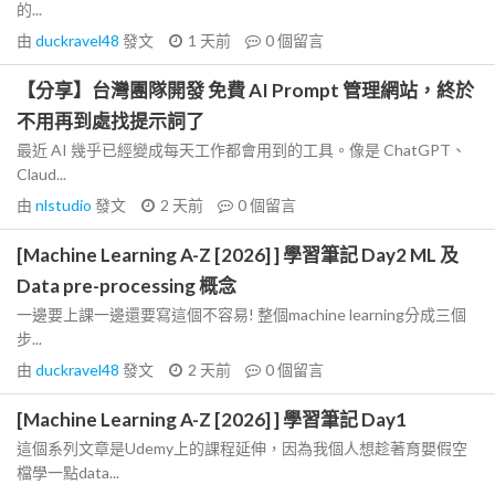
的...
由
duckravel48
發文
1 天前
0
個留言
【分享】台灣團隊開發 免費 AI Prompt 管理網站，終於
不用再到處找提示詞了
最近 AI 幾乎已經變成每天工作都會用到的工具。像是 ChatGPT、
Claud...
由
nlstudio
發文
2 天前
0
個留言
[Machine Learning A-Z [2026] ] 學習筆記 Day2 ML 及
Data pre-processing 概念
一邊要上課一邊還要寫這個不容易! 整個machine learning分成三個
步...
由
duckravel48
發文
2 天前
0
個留言
[Machine Learning A-Z [2026] ] 學習筆記 Day1
這個系列文章是Udemy上的課程延伸，因為我個人想趁著育嬰假空
檔學一點data...