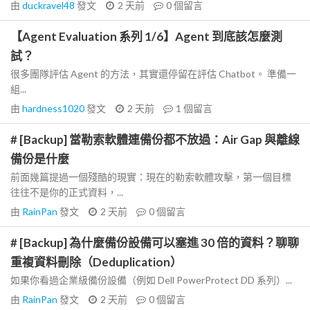
由
duckravel48
發文
2 天前
0
個留言
【Agent Evaluation 系列 1/6】Agent 到底該怎麼測
試？
很多團隊評估 Agent 的方法，其實還停留在評估 Chatbot。 準備一
組...
由
hardness1020
發文
2 天前
1
個留言
# [Backup] 當勒索軟體連備份都不放過：Air Gap 與離線
備份是什麼
前面幾篇提過一個殘酷的現實：現在的勒索軟體攻擊，第一個目標
往往不是你的正式資料，...
由
RainPan
發文
2 天前
0
個留言
# [Backup] 為什麼備份設備可以塞進 30 倍的資料？聊聊
重複資料刪除（Deduplication）
如果你看過企業級備份設備（例如 Dell PowerProtect DD 系列）...
由
RainPan
發文
2 天前
0
個留言