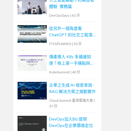
體驗 -實務篇
DevOpsDays
|
61 分
從另外一個角度看
ChatGPT 的社交工程潛
力—如何建構最高性價比
IT EXPLAINED
|
30 分
的資訊安全防線
傳產導入 K8s 多痛誰知
道？格上第一手痛點與解
法分享
KubeSummit
|
40 分
企業之生成 AI 檢索查詢 -
RAG 解決方案之規劃實作
Cloud Summit 臺灣雲端大會
|
37 分
DevOps加入Biz 提現
DevOps在企業價值定位