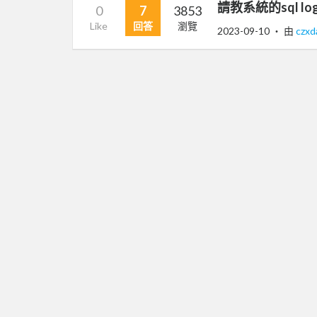
請教系統的sql 
0
7
3853
Like
回答
瀏覽
2023-09-10
‧ 由
czxd