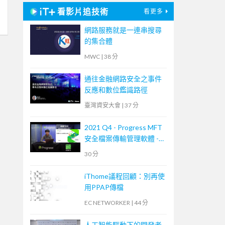
看影片追技術
看更多
網路服務就是一連串搜尋
的集合體
MWC
|
38 分
通往金融網路安全之事件
反應和數位鑑識路徑
臺灣資安大會
|
37 分
2021 Q4 - Progress MFT
安全檔案傳輸管理軟體 -
MOVEit Transfer 培訓課
30 分
程
iThome議程回顧：別再使
用PPAP傳檔
EC NETWORKER
|
44 分
人工智能驅動下的開發者