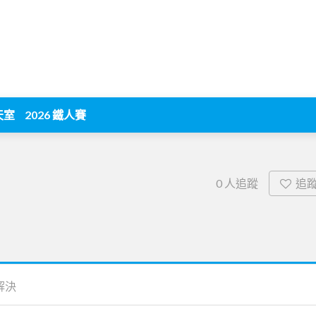
天室
2026 鐵人賽
追
0
人追蹤
解決