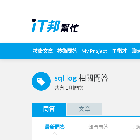
技術文章
技術問答
My Project
iT 徵才
聊
sql log
相關問答
共有
1
則問答
問答
文章
最新問答
熱門問答
已