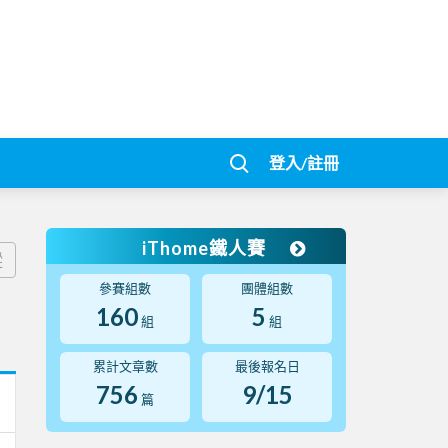
登入/註冊
iThome鐵人賽
蹤
參賽組數
團體組數
160
5
組
組
累計文章數
最後報名日
756
9/15
篇