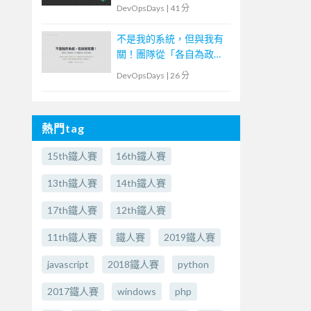
DevOpsDays
|
41 分
不是我的系統，但與我有
關！團隊從「各自為政」
到「群體決策」的協作實
DevOpsDays
|
26 分
踐
熱門tag
15th鐵人賽
16th鐵人賽
13th鐵人賽
14th鐵人賽
17th鐵人賽
12th鐵人賽
11th鐵人賽
鐵人賽
2019鐵人賽
javascript
2018鐵人賽
python
2017鐵人賽
windows
php