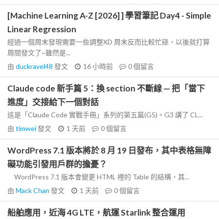
[Machine Learning A-Z [2026] ] 學習筆記 Day4 - Simple
Linear Regression
經過一個周末發現需要一些調整XD 周末反而比較忙碌，以後就打算
周間發文了~雖然是...
由
duckravel48
發文
16 小時前
0
個留言
Claude code 新手篇 5：換 section 不斷線 — 把「當下
進度」交接給下一個對話
這是「Claude Code 實戰手冊」系列的第五篇(G5)。G3 講了 CL...
由
timwei
發文
1 天前
0
個留言
WordPress 7.1 版本將於 8 月 19 日發布，其中表格無障
礙功能引發用戶群的擔憂？
WordPress 7.1 版本會變更 HTML 裡的 Table 的結構，其...
由
Mack Chan
發文
1 天前
0
個留言
船舶應用，近海 4G LTE，航運 Starlink 整合運用