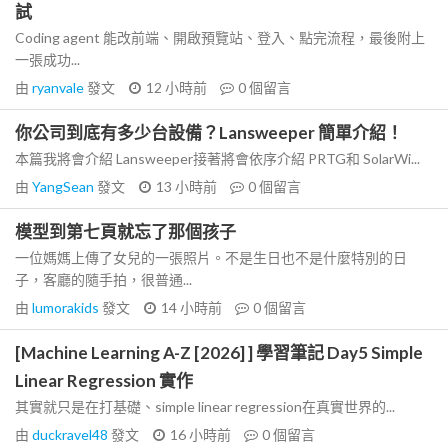
試
Coding agent 能改前端、開啟預覽站、登入、點完流程，最後附上
一張成功...
由
ryanvale
發文
12 小時前
0
個留言
你公司到底有多少台設備？Lansweeper 簡單介紹！
本篇我將會介紹 Lansweeper接著將會依序介紹 PRTG和 SolarWi...
由
YangSean
發文
13 小時前
0
個留言
模型到第七頁就忘了那個孩子
一位媽媽上傳了女兒的一張照片。不是生日也不是什麼特別的日
子，客廳的隨手拍，很普通...
由
lumorakids
發文
14 小時前
0
個留言
[Machine Learning A-Z [2026] ] 學習筆記 Day5 Simple
Linear Regression 實作
其實就只是在打基礎、simple linear regression在真實世界的...
由
duckravel48
發文
16 小時前
0
個留言