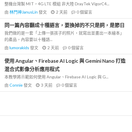
整機台灣製 MIT，4G LTE 模組 非大陸 DrayTek VigorC4...
由
林門神JanusLin
發文
2 天前
0
個留言
同一篇內容翻成十種語言，要換掉的不只是詞，是節日
我們做的是一套「上傳一張孩子的照片，就寫出並畫出一本繪本」
的產品，內容要以十種語...
由
lumorakids
發文
2 天前
0
個留言
使用 Angular、Firebase AI Logic 與 Gemini Nano 打造
混合式影像分析應用程式
本教學將示範如何使用 Angular、Firebase AI Logic 與 G...
由
Connie
發文
3 天前
0
個留言