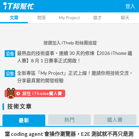
登入
文章
問答
My Project
徵才
聊天
按讚加入 iThelp 粉絲團追蹤
最熱血的技術盛事，連續 30 天的修煉【2026 iThome 鐵
公告
人賽】8 月 1 日賽事正式開啟！
全新專區「My Project」正式上線！邀請你用技術交流，
公告
分享最真實的開發經驗
前往 iThome鐵人賽
技術文章
熱門
鐵人賽
最新
當 coding agent 會操作瀏覽器，E2E 測試就不再只是測