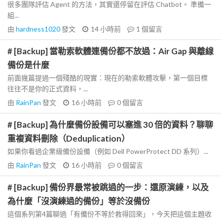
很多團隊評估 Agent 的方法，其實還停留在評估 Chatbot。 準備一
組...
由
hardness1020
發文
14 小時前
1
個留言
# [Backup] 當勒索軟體連備份都不放過：Air Gap 與離線
備份是什麼
前面幾篇提過一個殘酷的現實：現在的勒索軟體攻擊，第一個目標
往往不是你的正式資料，...
由
RainPan
發文
16 小時前
0
個留言
# [Backup] 為什麼備份設備可以塞進 30 倍的資料？聊聊
重複資料刪除（Deduplication）
如果你看過企業級備份設備（例如 Dell PowerProtect DD 系列）...
由
RainPan
發文
16 小時前
0
個留言
# [Backup] 備份界最常被跳過的一步：還原演練，以及
為什麼「沒演練過的備份」等於沒備份
這個系列第4篇聊過「有備份不等於救得回來」，今天把這個主題收