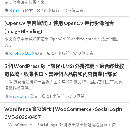
尾：怎麼確定救得回來...
由
RainPan
發文
16 小時前
0
個留言
[OpenCV 學習筆記] 2. 使用 OpenCV 進行影像混合
(Image Blending)
本文將簡單示範如何使用 OpenCV 的 addWeighted 方法進行圖片
的...
由
logohow1020
發文
17 小時前
0
個留言
5 個 WordPress 線上課程 (LMS) 外掛推薦，適合經營教
育私域、收集名單、營運個人品牌和內容商業化部署
📝 這次推薦排除一些近 1 至 2 年的新進品牌，因為它們沒有太多
相關數據可供...
由
Mack Chan
發文
21 小時前
0
個留言
Wordfence 資安通報 | WooCommerce - Social Login |
CVE-2026-8457
WooCommerce Social Login 外掛爆出嚴重驗證繞過漏洞，使...