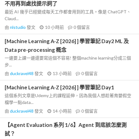
不用再到處找提示詞了
最近 AI 幾乎已經變成每天工作都會用到的工具。像是 ChatGPT、
Claud...
由
nlstudio
發文
10 小時前
0
個留言
[Machine Learning A-Z [2026] ] 學習筆記 Day2 ML 及
Data pre-processing 概念
一邊要上課一邊還要寫這個不容易! 整個machine learning分成三個
步...
由
duckravel48
發文
13 小時前
0
個留言
[Machine Learning A-Z [2026] ] 學習筆記 Day1
這個系列文章是Udemy上的課程延伸，因為我個人想趁著育嬰假空
檔學一點data...
由
duckravel48
發文
14 小時前
0
個留言
【Agent Evaluation 系列 1/6】Agent 到底該怎麼測
試？