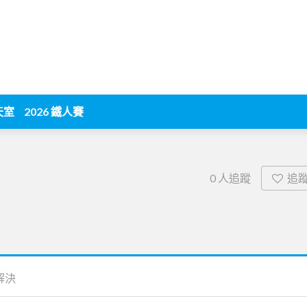
天室
2026 鐵人賽
追
0
人追蹤
解決