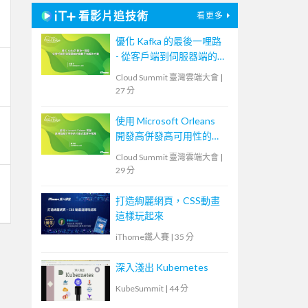
看影片追技術
看更多
優化 Kafka 的最後一哩路
- 從客戶端到伺服器端的
負載平衡解決方案
Cloud Summit 臺灣雲端大會
|
27 分
使用 Microsoft Orleans
開發高併發高可用性的分
散式雲原生服務
Cloud Summit 臺灣雲端大會
|
29 分
打造絢麗網頁，CSS動畫
這樣玩起來
iThome鐵人賽
|
35 分
深入淺出 Kubernetes
KubeSummit
|
44 分