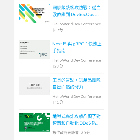
國家級駭客攻防戰：從血
淚教訓到 DevSecOps 實
踐
Hello World Dev Conference
|
39 分
NestJS 與 gRPC：快速上
手指南
Hello World Dev Conference
|
23 分
工具的盲點，讓產品團隊
自然而然的發力
Hello World Dev Conference
|
41 分
地毯式轟炸攻擊凸顯了對
智慧和自動化 DDoS 防護
的需求
數位政府高峰會
|
30 分