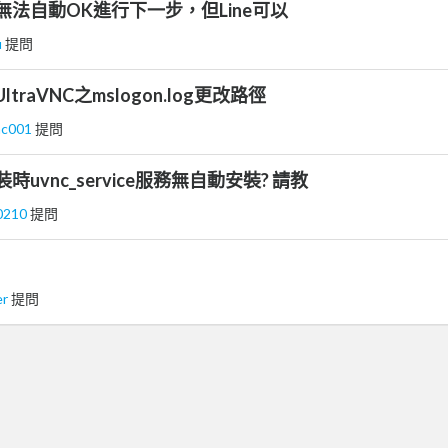
aVNC無法自動OK進行下一步，但Line可以
u
提問
raVNC之mslogon.log更改路徑
nc001
提問
裝時uvnc_service服務無自動安裝? 請教
0210
提問
er
提問