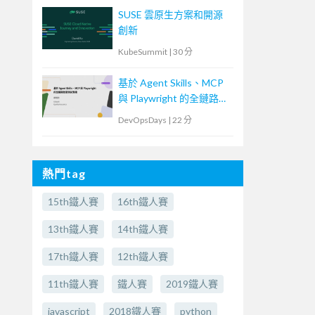
SUSE 雲原生方案和開源
創新
KubeSummit
|
30 分
基於 Agent Skills、MCP
與 Playwright 的全鏈路智
慧測試實踐
DevOpsDays
|
22 分
熱門tag
15th鐵人賽
16th鐵人賽
13th鐵人賽
14th鐵人賽
17th鐵人賽
12th鐵人賽
11th鐵人賽
鐵人賽
2019鐵人賽
javascript
2018鐵人賽
python