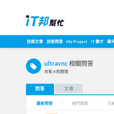
技術文章
技術問答
My Project
iT 徵才
聊
ultravnc
相關問答
共有
4
則問答
問答
文章
最新問答
熱門問答
已