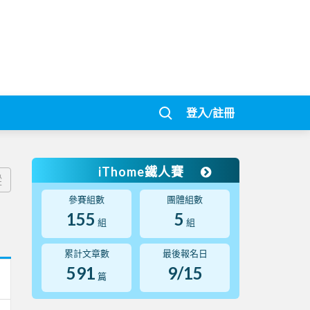
登入/註冊
iThome鐵人賽
蹤
參賽組數
團體組數
155
5
組
組
累計文章數
最後報名日
591
9/15
篇