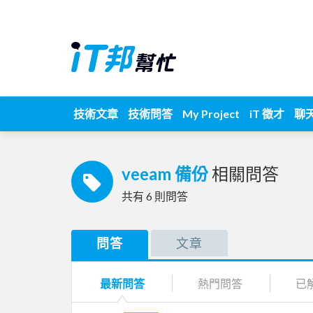
技術文章
技術問答
My Project
iT 徵才
聊
veeam 備份
相關問答
共有
6
則問答
問答
文章
最新問答
熱門問答
已