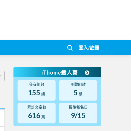
登入/註冊
iThome鐵人賽
蹤
參賽組數
團體組數
155
5
組
組
累計文章數
最後報名日
616
9/15
篇