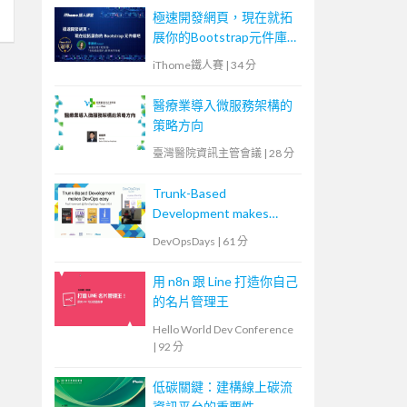
診為例
極速開發網頁，現在就拓
展你的Bootstrap元件庫
吧
iThome鐵人賽
|
34 分
醫療業導入微服務架構的
策略方向
臺灣醫院資訊主管會議
|
28 分
Trunk-Based
Development makes
DevOps easy.
DevOpsDays
|
61 分
用 n8n 跟 Line 打造你自己
的名片管理王
Hello World Dev Conference
|
92 分
低碳關鍵：建構線上碳流
資訊平台的重要性