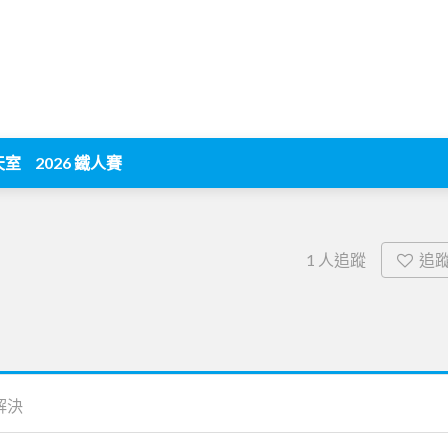
天室
2026 鐵人賽
追
1
人追蹤
解決