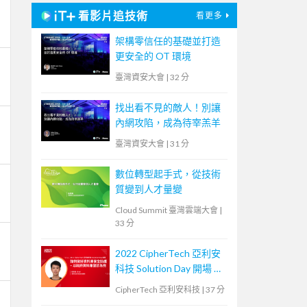
看影片追技術
看更多
架構零信任的基礎並打造
更安全的 OT 環境
臺灣資安大會
|
32 分
找出看不見的敵人！別讓
內網攻陷，成為待宰羔羊
臺灣資安大會
|
31 分
數位轉型起手式，從技術
質變到人才量變
Cloud Summit 臺灣雲端大會
|
33 分
2022 CipherTech 亞利安
科技 Solution Day 開場 &
議程 - 如何做好資料庫安
CipherTech 亞利安科技
|
37 分
全防護，以政府資料庫健