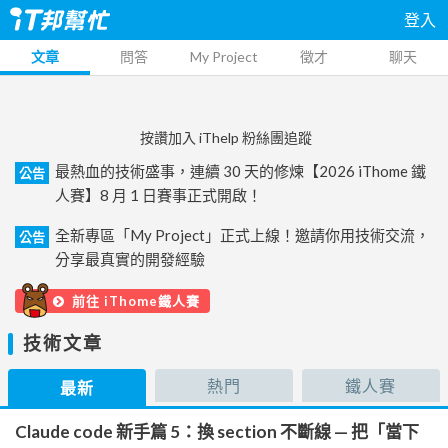
登入
文章
問答
My Project
徵才
聊天
按讚加入 iThelp 粉絲團追蹤
最熱血的技術盛事，連續 30 天的修煉【2026 iThome 鐵
公告
人賽】8 月 1 日賽事正式開啟！
全新專區「My Project」正式上線！邀請你用技術交流，
公告
分享最真實的開發經驗
前往 iThome鐵人賽
技術文章
熱門
鐵人賽
最新
Claude code 新手篇 5：換 section 不斷線 — 把「當下