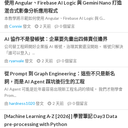
使用 Angular、Firebase AI Logic 與 Gemini Nano 打造
混合式影像分析應用程式
本教學將示範如何使用 Angular、Firebase AI Logic 與 G...
由
Connie
發文
2 天前
0
個留言
AI 協作不是發帳號：企業要先畫出四條責任邊界
公司替工程師開好企業版 AI 帳號，治理其實還沒開始。 帳號只解決
「誰可以登入」...
由
ryanvale
發文
2 天前
0
個留言
從 Prompt 到 Graph Engineering：這些不只是新名
詞，而是 AI Agent 踩坑後衍生的工程
AI Agent 可能是近年最容易出現新工程名詞的領域。 我們才剛學會
Prom...
由
hardness1020
發文
2 天前
0
個留言
[Machine Learning A-Z [2026] ] 學習筆記 Day3 Data
pre-processing with Python