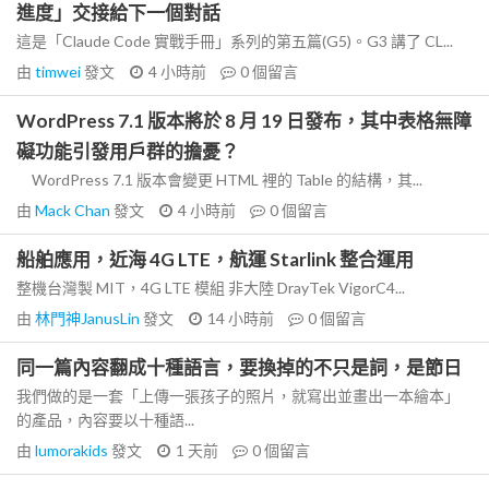
進度」交接給下一個對話
這是「Claude Code 實戰手冊」系列的第五篇(G5)。G3 講了 CL...
由
timwei
發文
4 小時前
0
個留言
WordPress 7.1 版本將於 8 月 19 日發布，其中表格無障
礙功能引發用戶群的擔憂？
WordPress 7.1 版本會變更 HTML 裡的 Table 的結構，其...
由
Mack Chan
發文
4 小時前
0
個留言
船舶應用，近海 4G LTE，航運 Starlink 整合運用
整機台灣製 MIT，4G LTE 模組 非大陸 DrayTek VigorC4...
由
林門神JanusLin
發文
14 小時前
0
個留言
同一篇內容翻成十種語言，要換掉的不只是詞，是節日
我們做的是一套「上傳一張孩子的照片，就寫出並畫出一本繪本」
的產品，內容要以十種語...
由
lumorakids
發文
1 天前
0
個留言