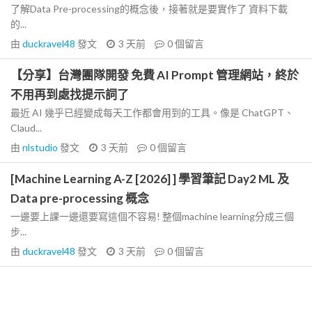
了解Data Pre-processing的概念後，接著就是要實作了 資料下載
的...
由
duckravel48
發文
3 天前
0
個留言
【分享】台灣團隊開發 免費 AI Prompt 管理網站，終於
不用再到處找提示詞了
最近 AI 幾乎已經變成每天工作都會用到的工具。像是 ChatGPT、
Claud...
由
nlstudio
發文
3 天前
0
個留言
[Machine Learning A-Z [2026] ] 學習筆記 Day2 ML 及
Data pre-processing 概念
一邊要上課一邊還要寫這個不容易! 整個machine learning分成三個
步...
由
duckravel48
發文
3 天前
0
個留言