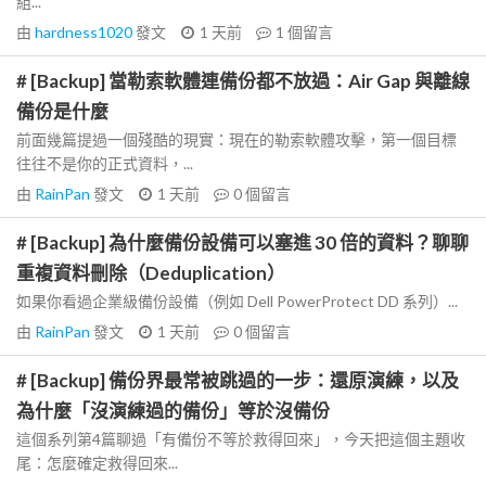
組...
由
hardness1020
發文
1 天前
1
個留言
# [Backup] 當勒索軟體連備份都不放過：Air Gap 與離線
備份是什麼
前面幾篇提過一個殘酷的現實：現在的勒索軟體攻擊，第一個目標
往往不是你的正式資料，...
由
RainPan
發文
1 天前
0
個留言
# [Backup] 為什麼備份設備可以塞進 30 倍的資料？聊聊
重複資料刪除（Deduplication）
如果你看過企業級備份設備（例如 Dell PowerProtect DD 系列）...
由
RainPan
發文
1 天前
0
個留言
# [Backup] 備份界最常被跳過的一步：還原演練，以及
為什麼「沒演練過的備份」等於沒備份
這個系列第4篇聊過「有備份不等於救得回來」，今天把這個主題收
尾：怎麼確定救得回來...