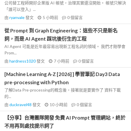
公司替工程師開好企業版 AI 帳號，治理其實還沒開始。 帳號只解決
「誰可以登入」...
由
ryanvale
發文
5 小時前
0
個留言
從 Prompt 到 Graph Engineering：這些不只是新名
詞，而是 AI Agent 踩坑後衍生的工程
AI Agent 可能是近年最容易出現新工程名詞的領域。 我們才剛學會
Prom...
由
hardness1020
發文
7 小時前
0
個留言
[Machine Learning A-Z [2026] ] 學習筆記 Day3 Data
pre-processing with Python
了解Data Pre-processing的概念後，接著就是要實作了 資料下載
的...
由
duckravel48
發文
10 小時前
0
個留言
【分享】台灣團隊開發 免費 AI Prompt 管理網站，終於
不用再到處找提示詞了