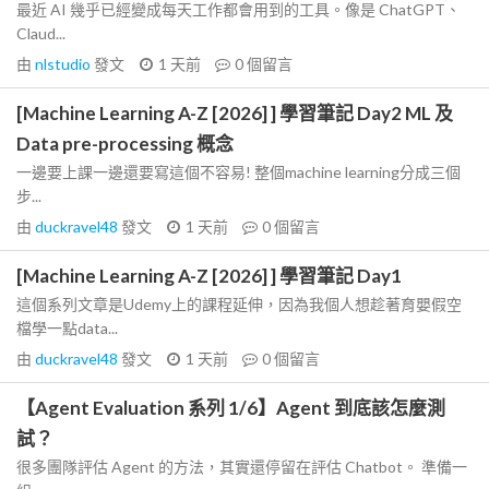
最近 AI 幾乎已經變成每天工作都會用到的工具。像是 ChatGPT、
Claud...
由
nlstudio
發文
1 天前
0
個留言
[Machine Learning A-Z [2026] ] 學習筆記 Day2 ML 及
Data pre-processing 概念
一邊要上課一邊還要寫這個不容易! 整個machine learning分成三個
步...
由
duckravel48
發文
1 天前
0
個留言
[Machine Learning A-Z [2026] ] 學習筆記 Day1
這個系列文章是Udemy上的課程延伸，因為我個人想趁著育嬰假空
檔學一點data...
由
duckravel48
發文
1 天前
0
個留言
【Agent Evaluation 系列 1/6】Agent 到底該怎麼測
試？
很多團隊評估 Agent 的方法，其實還停留在評估 Chatbot。 準備一