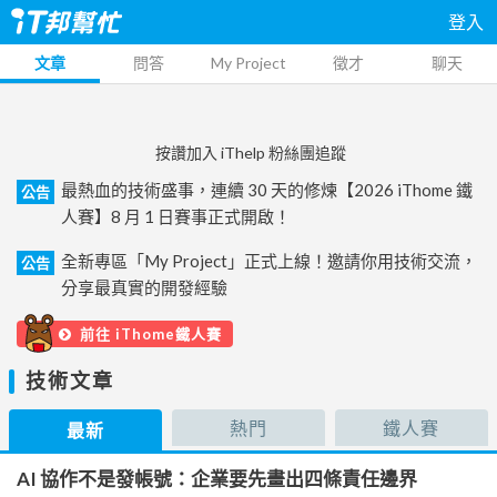
登入
文章
問答
My Project
徵才
聊天
按讚加入 iThelp 粉絲團追蹤
最熱血的技術盛事，連續 30 天的修煉【2026 iThome 鐵
公告
人賽】8 月 1 日賽事正式開啟！
全新專區「My Project」正式上線！邀請你用技術交流，
公告
分享最真實的開發經驗
前往 iThome鐵人賽
技術文章
熱門
鐵人賽
最新
AI 協作不是發帳號：企業要先畫出四條責任邊界