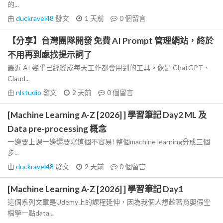
的...
由
duckravel48
發文
1 天前
0
個留言
【分享】台灣團隊開發 免費 AI Prompt 管理網站，終於
不用再到處找提示詞了
最近 AI 幾乎已經變成每天工作都會用到的工具。像是 ChatGPT、
Claud...
由
nlstudio
發文
2 天前
0
個留言
[Machine Learning A-Z [2026] ] 學習筆記 Day2 ML 及
Data pre-processing 概念
一邊要上課一邊還要寫這個不容易! 整個machine learning分成三個
步...
由
duckravel48
發文
2 天前
0
個留言
[Machine Learning A-Z [2026] ] 學習筆記 Day1
這個系列文章是Udemy上的課程延伸，因為我個人想趁著育嬰假空
檔學一點data...