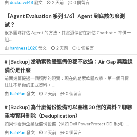
由
duckravel48
發文
2 天前
0
個留言
【Agent Evaluation 系列 1/6】Agent 到底該怎麼測
試？
很多團隊評估 Agent 的方法，其實還停留在評估 Chatbot。 準備一
組...
由
hardness1020
發文
2 天前
1
個留言
# [Backup] 當勒索軟體連備份都不放過：Air Gap 與離線
備份是什麼
前面幾篇提過一個殘酷的現實：現在的勒索軟體攻擊，第一個目標
往往不是你的正式資料，...
由
RainPan
發文
2 天前
0
個留言
# [Backup] 為什麼備份設備可以塞進 30 倍的資料？聊聊
重複資料刪除（Deduplication）
如果你看過企業級備份設備（例如 Dell PowerProtect DD 系列）...
由
RainPan
發文
2 天前
0
個留言