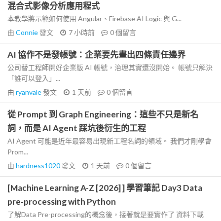
混合式影像分析應用程式
本教學將示範如何使用 Angular、Firebase AI Logic 與 G...
由
Connie
發文
7 小時前
0
個留言
AI 協作不是發帳號：企業要先畫出四條責任邊界
公司替工程師開好企業版 AI 帳號，治理其實還沒開始。 帳號只解決
「誰可以登入」...
由
ryanvale
發文
1 天前
0
個留言
從 Prompt 到 Graph Engineering：這些不只是新名
詞，而是 AI Agent 踩坑後衍生的工程
AI Agent 可能是近年最容易出現新工程名詞的領域。 我們才剛學會
Prom...
由
hardness1020
發文
1 天前
0
個留言
[Machine Learning A-Z [2026] ] 學習筆記 Day3 Data
pre-processing with Python
了解Data Pre-processing的概念後，接著就是要實作了 資料下載