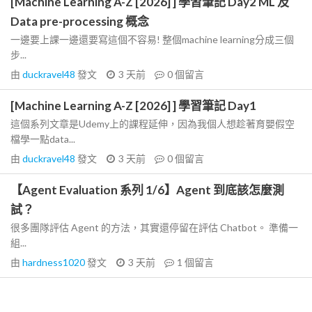
[Machine Learning A-Z [2026] ] 學習筆記 Day2 ML 及
Data pre-processing 概念
一邊要上課一邊還要寫這個不容易! 整個machine learning分成三個
步...
由
duckravel48
發文
3 天前
0
個留言
[Machine Learning A-Z [2026] ] 學習筆記 Day1
這個系列文章是Udemy上的課程延伸，因為我個人想趁著育嬰假空
檔學一點data...
由
duckravel48
發文
3 天前
0
個留言
【Agent Evaluation 系列 1/6】Agent 到底該怎麼測
試？
很多團隊評估 Agent 的方法，其實還停留在評估 Chatbot。 準備一
組...
由
hardness1020
發文
3 天前
1
個留言