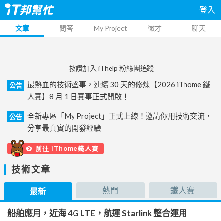
登入
文章
問答
My Project
徵才
聊天
按讚加入 iThelp 粉絲團追蹤
最熱血的技術盛事，連續 30 天的修煉【2026 iThome 鐵
公告
人賽】8 月 1 日賽事正式開啟！
全新專區「My Project」正式上線！邀請你用技術交流，
公告
分享最真實的開發經驗
前往 iThome鐵人賽
技術文章
熱門
鐵人賽
最新
船舶應用，近海 4G LTE，航運 Starlink 整合運用