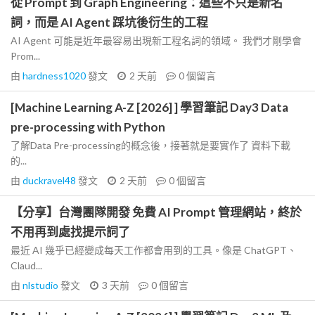
從 Prompt 到 Graph Engineering：這些不只是新名
詞，而是 AI Agent 踩坑後衍生的工程
AI Agent 可能是近年最容易出現新工程名詞的領域。 我們才剛學會
Prom...
由
hardness1020
發文
2 天前
0
個留言
[Machine Learning A-Z [2026] ] 學習筆記 Day3 Data
pre-processing with Python
了解Data Pre-processing的概念後，接著就是要實作了 資料下載
的...
由
duckravel48
發文
2 天前
0
個留言
【分享】台灣團隊開發 免費 AI Prompt 管理網站，終於
不用再到處找提示詞了
最近 AI 幾乎已經變成每天工作都會用到的工具。像是 ChatGPT、
Claud...
由
nlstudio
發文
3 天前
0
個留言