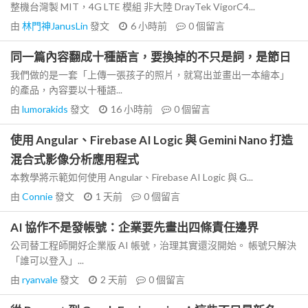
整機台灣製 MIT，4G LTE 模組 非大陸 DrayTek VigorC4...
由
林門神JanusLin
發文
6 小時前
0
個留言
同一篇內容翻成十種語言，要換掉的不只是詞，是節日
我們做的是一套「上傳一張孩子的照片，就寫出並畫出一本繪本」
的產品，內容要以十種語...
由
lumorakids
發文
16 小時前
0
個留言
使用 Angular、Firebase AI Logic 與 Gemini Nano 打造
混合式影像分析應用程式
本教學將示範如何使用 Angular、Firebase AI Logic 與 G...
由
Connie
發文
1 天前
0
個留言
AI 協作不是發帳號：企業要先畫出四條責任邊界
公司替工程師開好企業版 AI 帳號，治理其實還沒開始。 帳號只解決
「誰可以登入」...
由
ryanvale
發文
2 天前
0
個留言