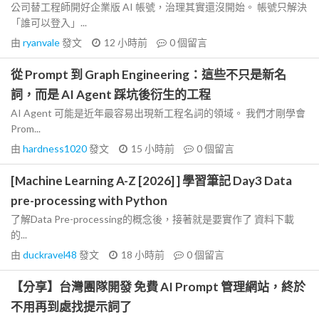
公司替工程師開好企業版 AI 帳號，治理其實還沒開始。 帳號只解決
「誰可以登入」...
由
ryanvale
發文
12 小時前
0
個留言
從 Prompt 到 Graph Engineering：這些不只是新名
詞，而是 AI Agent 踩坑後衍生的工程
AI Agent 可能是近年最容易出現新工程名詞的領域。 我們才剛學會
Prom...
由
hardness1020
發文
15 小時前
0
個留言
[Machine Learning A-Z [2026] ] 學習筆記 Day3 Data
pre-processing with Python
了解Data Pre-processing的概念後，接著就是要實作了 資料下載
的...
由
duckravel48
發文
18 小時前
0
個留言
【分享】台灣團隊開發 免費 AI Prompt 管理網站，終於
不用再到處找提示詞了