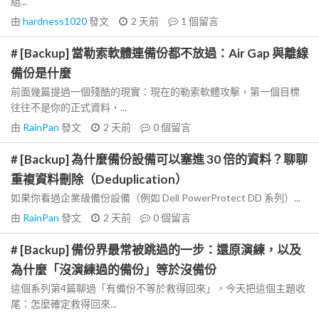
組...
由
hardness1020
發文
2 天前
1
個留言
# [Backup] 當勒索軟體連備份都不放過：Air Gap 與離線
備份是什麼
前面幾篇提過一個殘酷的現實：現在的勒索軟體攻擊，第一個目標
往往不是你的正式資料，...
由
RainPan
發文
2 天前
0
個留言
# [Backup] 為什麼備份設備可以塞進 30 倍的資料？聊聊
重複資料刪除（Deduplication）
如果你看過企業級備份設備（例如 Dell PowerProtect DD 系列）...
由
RainPan
發文
2 天前
0
個留言
# [Backup] 備份界最常被跳過的一步：還原演練，以及
為什麼「沒演練過的備份」等於沒備份
這個系列第4篇聊過「有備份不等於救得回來」，今天把這個主題收
尾：怎麼確定救得回來...