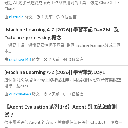
最近 AI 幾乎已經變成每天工作都會用到的工具。像是 ChatGPT、
Claud...
由
nlstudio
發文
1 天前
0
個留言
[Machine Learning A-Z [2026] ] 學習筆記 Day2 ML 及
Data pre-processing 概念
一邊要上課一邊還要寫這個不容易! 整個machine learning分成三個
步...
由
duckravel48
發文
2 天前
0
個留言
[Machine Learning A-Z [2026] ] 學習筆記 Day1
這個系列文章是Udemy上的課程延伸，因為我個人想趁著育嬰假空
檔學一點data...
由
duckravel48
發文
2 天前
0
個留言
【Agent Evaluation 系列 1/6】Agent 到底該怎麼測
試？
很多團隊評估 Agent 的方法，其實還停留在評估 Chatbot。 準備一