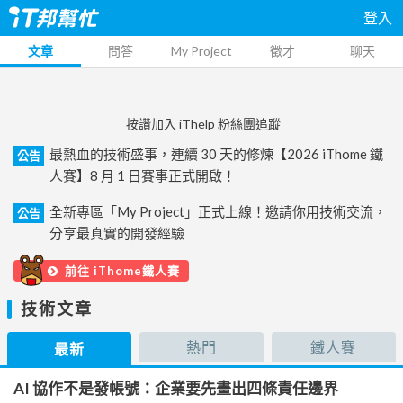
登入
文章
問答
My Project
徵才
聊天
按讚加入 iThelp 粉絲團追蹤
最熱血的技術盛事，連續 30 天的修煉【2026 iThome 鐵
公告
人賽】8 月 1 日賽事正式開啟！
全新專區「My Project」正式上線！邀請你用技術交流，
公告
分享最真實的開發經驗
前往 iThome鐵人賽
技術文章
熱門
鐵人賽
最新
AI 協作不是發帳號：企業要先畫出四條責任邊界