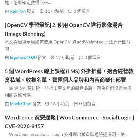
尾：怎麼確定救得回來...
由
RainPan
發文
11 小時前
0
個留言
[OpenCV 學習筆記] 2. 使用 OpenCV 進行影像混合
(Image Blending)
本文將簡單示範如何使用 OpenCV 的 addWeighted 方法進行圖片
的...
由
logohow1020
發文
12 小時前
0
個留言
5 個 WordPress 線上課程 (LMS) 外掛推薦，適合經營教
育私域、收集名單、營運個人品牌和內容商業化部署
📝 這次推薦排除一些近 1 至 2 年的新進品牌，因為它們沒有太多
相關數據可供...
由
Mack Chan
發文
16 小時前
0
個留言
Wordfence 資安通報 | WooCommerce - Social Login |
CVE-2026-8457
WooCommerce Social Login 外掛爆出嚴重驗證繞過漏洞，使...