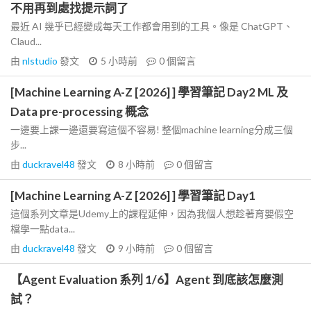
不用再到處找提示詞了
最近 AI 幾乎已經變成每天工作都會用到的工具。像是 ChatGPT、
Claud...
由
nlstudio
發文
5 小時前
0
個留言
[Machine Learning A-Z [2026] ] 學習筆記 Day2 ML 及
Data pre-processing 概念
一邊要上課一邊還要寫這個不容易! 整個machine learning分成三個
步...
由
duckravel48
發文
8 小時前
0
個留言
[Machine Learning A-Z [2026] ] 學習筆記 Day1
這個系列文章是Udemy上的課程延伸，因為我個人想趁著育嬰假空
檔學一點data...
由
duckravel48
發文
9 小時前
0
個留言
【Agent Evaluation 系列 1/6】Agent 到底該怎麼測
試？