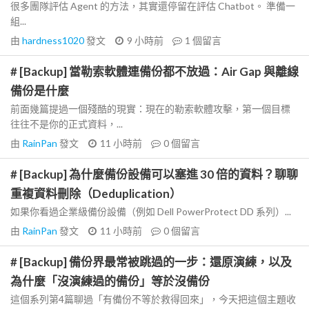
很多團隊評估 Agent 的方法，其實還停留在評估 Chatbot。 準備一
組...
由
hardness1020
發文
9 小時前
1
個留言
# [Backup] 當勒索軟體連備份都不放過：Air Gap 與離線
備份是什麼
前面幾篇提過一個殘酷的現實：現在的勒索軟體攻擊，第一個目標
往往不是你的正式資料，...
由
RainPan
發文
11 小時前
0
個留言
# [Backup] 為什麼備份設備可以塞進 30 倍的資料？聊聊
重複資料刪除（Deduplication）
如果你看過企業級備份設備（例如 Dell PowerProtect DD 系列）...
由
RainPan
發文
11 小時前
0
個留言
# [Backup] 備份界最常被跳過的一步：還原演練，以及
為什麼「沒演練過的備份」等於沒備份
這個系列第4篇聊過「有備份不等於救得回來」，今天把這個主題收