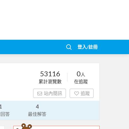
登入/註冊
53116
0
人
累計瀏覽數
在追蹤
站內簡訊
追蹤
1
4
請回答
最佳解答