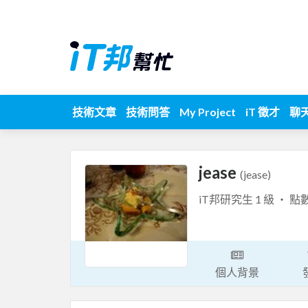
技術文章
技術問答
My Project
iT 徵才
聊
jease
(jease)
iT邦研究生 1 級 ‧ 點
個人背景