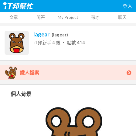
登入
文章
問答
My Project
徵才
聊天
lagear
(
lagear
)
iT邦新手
4
級 ‧ 點數
414
鐵人檔案
個人背景