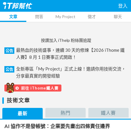
登入
文章
問答
My Project
徵才
聊天
按讚加入 iThelp 粉絲團追蹤
最熱血的技術盛事，連續 30 天的修煉【2026 iThome 鐵
公告
人賽】8 月 1 日賽事正式開啟！
全新專區「My Project」正式上線！邀請你用技術交流，
公告
分享最真實的開發經驗
前往 iThome鐵人賽
技術文章
熱門
鐵人賽
最新
AI 協作不是發帳號：企業要先畫出四條責任邊界