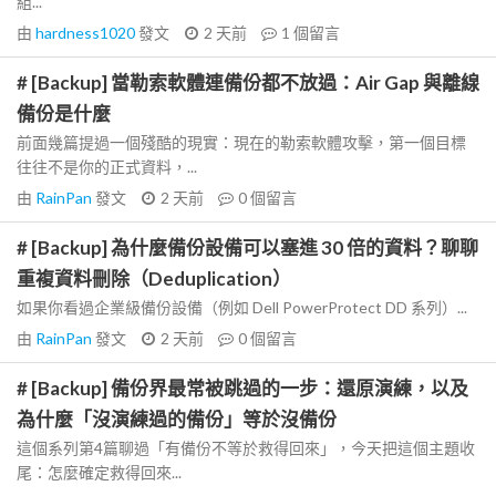
組...
由
hardness1020
發文
2 天前
1
個留言
# [Backup] 當勒索軟體連備份都不放過：Air Gap 與離線
備份是什麼
前面幾篇提過一個殘酷的現實：現在的勒索軟體攻擊，第一個目標
往往不是你的正式資料，...
由
RainPan
發文
2 天前
0
個留言
# [Backup] 為什麼備份設備可以塞進 30 倍的資料？聊聊
重複資料刪除（Deduplication）
如果你看過企業級備份設備（例如 Dell PowerProtect DD 系列）...
由
RainPan
發文
2 天前
0
個留言
# [Backup] 備份界最常被跳過的一步：還原演練，以及
為什麼「沒演練過的備份」等於沒備份
這個系列第4篇聊過「有備份不等於救得回來」，今天把這個主題收
尾：怎麼確定救得回來...