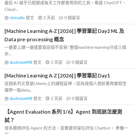
最近 AI 幾乎已經變成每天工作都會用到的工具。像是 ChatGPT、
Claud...
由
nlstudio
發文
2 天前
0
個留言
[Machine Learning A-Z [2026] ] 學習筆記 Day2 ML 及
Data pre-processing 概念
一邊要上課一邊還要寫這個不容易! 整個machine learning分成三個
步...
由
duckravel48
發文
2 天前
0
個留言
[Machine Learning A-Z [2026] ] 學習筆記 Day1
這個系列文章是Udemy上的課程延伸，因為我個人想趁著育嬰假空
檔學一點data...
由
duckravel48
發文
2 天前
0
個留言
【Agent Evaluation 系列 1/6】Agent 到底該怎麼測
試？
很多團隊評估 Agent 的方法，其實還停留在評估 Chatbot。 準備一