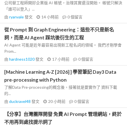
公司替工程師開好企業版 AI 帳號，治理其實還沒開始。 帳號只解決
「誰可以登入」...
由
ryanvale
發文
14 小時前
0
個留言
從 Prompt 到 Graph Engineering：這些不只是新名
詞，而是 AI Agent 踩坑後衍生的工程
AI Agent 可能是近年最容易出現新工程名詞的領域。 我們才剛學會
Prom...
由
hardness1020
發文
17 小時前
0
個留言
[Machine Learning A-Z [2026] ] 學習筆記 Day3 Data
pre-processing with Python
了解Data Pre-processing的概念後，接著就是要實作了 資料下載
的...
由
duckravel48
發文
20 小時前
0
個留言
【分享】台灣團隊開發 免費 AI Prompt 管理網站，終於
不用再到處找提示詞了