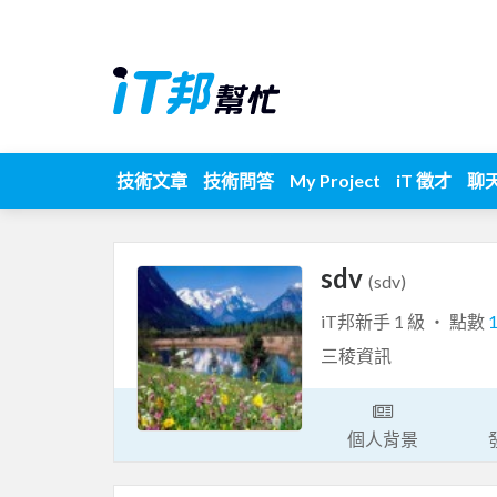
技術文章
技術問答
My Project
iT 徵才
聊
sdv
(sdv)
iT邦新手 1 級 ‧ 點數
三稜資訊
個人背景