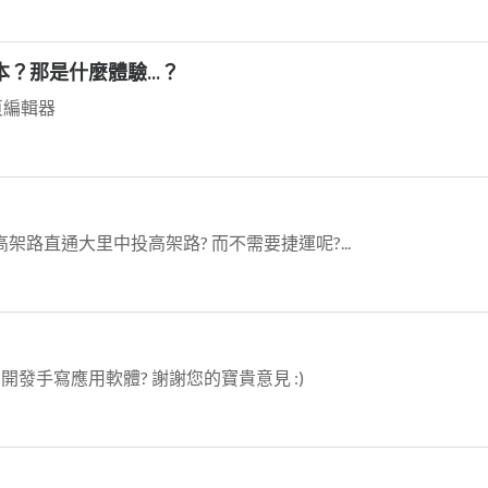
本？那是什麼體驗...？
頁編輯器
中港高架路直通大里中投高架路? 而不需要捷運呢?...
發手寫應用軟體? 謝謝您的寶貴意見 :)