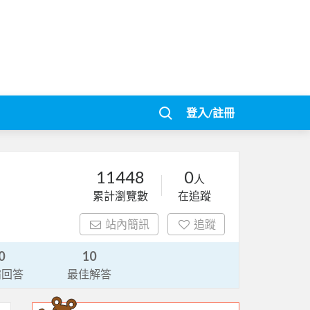
登入/註冊
11448
0
人
累計瀏覽數
在追蹤
站內簡訊
追蹤
0
10
請回答
最佳解答