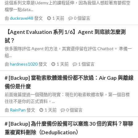
這個系列文章是Udemy上的課程延伸，因為我個人想趁著育嬰假空
檔學一點data...
由
duckravel48
發文
1 天前
0
個留言
【Agent Evaluation 系列 1/6】Agent 到底該怎麼測
試？
很多團隊評估 Agent 的方法，其實還停留在評估 Chatbot。 準備一
組...
由
hardness1020
發文
1 天前
1
個留言
# [Backup] 當勒索軟體連備份都不放過：Air Gap 與離線
備份是什麼
前面幾篇提過一個殘酷的現實：現在的勒索軟體攻擊，第一個目標
往往不是你的正式資料，...
由
RainPan
發文
1 天前
0
個留言
# [Backup] 為什麼備份設備可以塞進 30 倍的資料？聊聊
重複資料刪除（Deduplication）