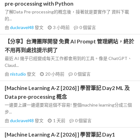
pre-processing with Python
了解Data Pre-processing的概念後，接著就是要實作了 資料下載
的...
由
duckravel48
發文
3 小時前
0
個留言
【分享】台灣團隊開發 免費 AI Prompt 管理網站，終於
不用再到處找提示詞了
最近 AI 幾乎已經變成每天工作都會用到的工具。像是 ChatGPT、
Claud...
由
nlstudio
發文
20 小時前
0
個留言
[Machine Learning A-Z [2026] ] 學習筆記 Day2 ML 及
Data pre-processing 概念
一邊要上課一邊還要寫這個不容易! 整個machine learning分成三個
步...
由
duckravel48
發文
1 天前
0
個留言
[Machine Learning A-Z [2026] ] 學習筆記 Day1