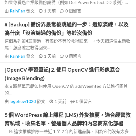
如果你看過企業級備份設備（例如 Dell PowerProtect DD 系列）...
由
RainPan
發文
1 天前
0
個留言
# [Backup] 備份界最常被跳過的一步：還原演練，以及
為什麼「沒演練過的備份」等於沒備份
這個系列第4篇聊過「有備份不等於救得回來」，今天把這個主題收
尾：怎麼確定救得回來...
由
RainPan
發文
1 天前
0
個留言
[OpenCV 學習筆記] 2. 使用 OpenCV 進行影像混合
(Image Blending)
本文將簡單示範如何使用 OpenCV 的 addWeighted 方法進行圖片
的...
由
logohow1020
發文
1 天前
0
個留言
5 個 WordPress 線上課程 (LMS) 外掛推薦，適合經營教
育私域、收集名單、營運個人品牌和內容商業化部署
📝 這次推薦排除一些近 1 至 2 年的新進品牌，因為它們沒有太多