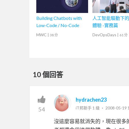
Building Chatbots with
人工智能驅動下
Low-Code / No-Code
體驗 -實務篇
MWC
|
DevOpsDays
|
38 分
61 分
10 個回答
hydrachen23
iT邦新手 1 級 ‧
2008-05-19 
54
沒這麼容易就消失的，現在很多的