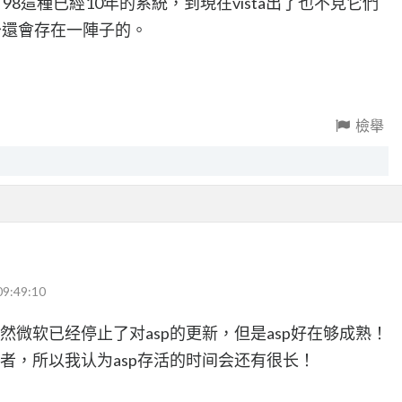
98這種已經10年的系統，到現在vista出了也不見它們
少還會存在一陣子的。
檢舉
09:49:10
然微软已经停止了对asp的更新，但是asp好在够成熟！
护者，所以我认为asp存活的时间会还有很长！