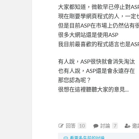
大家都知道，微軟早已停止對AS
現在剛要學網頁程式的人，一定也都會
但是目前ASP在市場上仍然佔有
很多大網站還是使用ASP
我目前最喜歡的程式語言也是ASP VBScr
有人說，ASP很快就會消失淘汰
也有人說，ASP還是會永遠存在
那您認為呢？
很想在這裡聽聽大家的意見...
回答
10
討論
7
邀
看更多先前的討論...