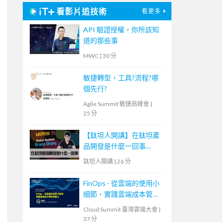
看影片追技術
看更多
API 驗證授權，你所該知
道的那些事
MWC
|
30 分
敏捷轉型，工具?流程?哪
個先行?
Agile Summit 敏捷高峰會
|
25 分
【鈦坦人開講】在鈦坦產
品開發是什麼一回事
（MOPCON '21）｜
鈦坦人開講
|
26 分
TITANSOFT 鈦坦科技
FinOps - 從雲端的使用小
細節，實踐雲端成本管理
與優化
Cloud Summit 臺灣雲端大會
|
37 分