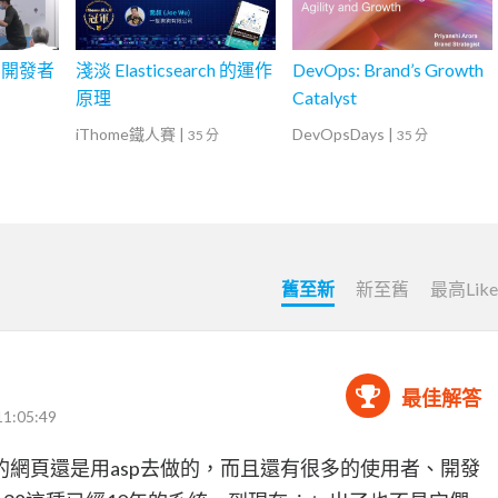
的開發者
淺淡 Elasticsearch 的運作
DevOps: Brand’s Growth
原理
Catalyst
iThome鐵人賽
|
DevOpsDays
|
35 分
35 分
舊至新
新至舊
最高Lik
最佳解答
11:05:49
網頁還是用asp去做的，而且還有很多的使用者、開發