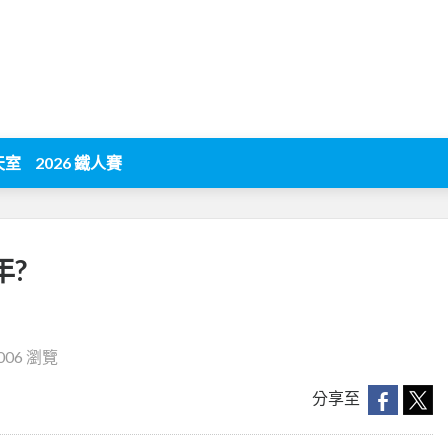
天室
2026 鐵人賽
年?
006 瀏覽
分享至