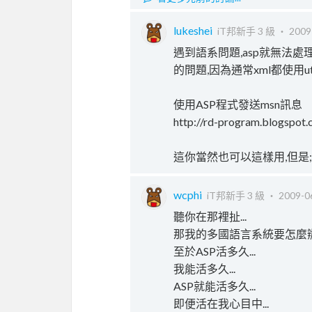
lukeshei
iT邦新手 3 級 ‧
2009
遇到語系問題,asp就無法處理
的問題,因為通常xml都使用ut
使用ASP程式發送msn訊息
http://rd-program.blogspot
這你當然也可以這樣用,但是;你得
wcphi
iT邦新手 3 級 ‧
2009-0
聽你在那裡扯...
那我的多國語言系統要怎麼辦.
至於ASP活多久...
我能活多久...
ASP就能活多久...
即便活在我心目中...