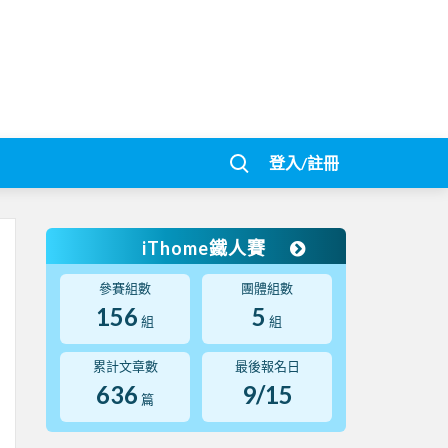
登入/註冊
iThome鐵人賽
參賽組數
團體組數
156
5
組
組
累計文章數
最後報名日
636
9/15
篇