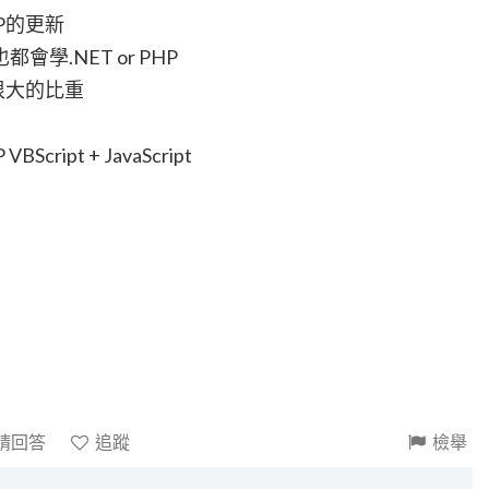
P的更新
學.NET or PHP
很大的比重
ipt + JavaScript
請回答
追蹤
檢舉