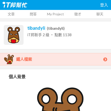
登入
文章
問答
My Project
徵才
聊天
tibandyli
(
tibandyli
)
iT邦新手
2
級 ‧ 點數
1138
鐵人檔案
個人背景