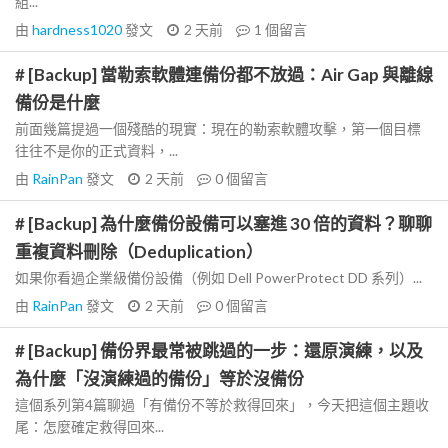
組...
由
hardness1020
發文
2 天前
1
個留言
# [Backup] 當勒索軟體連備份都不放過：Air Gap 與離線
備份是什麼
前面幾篇提過一個殘酷的現實：現在的勒索軟體攻擊，第一個目標
往往不是你的正式資料，...
由
RainPan
發文
2 天前
0
個留言
# [Backup] 為什麼備份設備可以塞進 30 倍的資料？聊聊
重複資料刪除（Deduplication）
如果你看過企業級備份設備（例如 Dell PowerProtect DD 系列）...
由
RainPan
發文
2 天前
0
個留言
# [Backup] 備份界最常被跳過的一步：還原演練，以及
為什麼「沒演練過的備份」等於沒備份
這個系列第4篇聊過「有備份不等於救得回來」，今天把這個主題收
尾：怎麼確定救得回來...