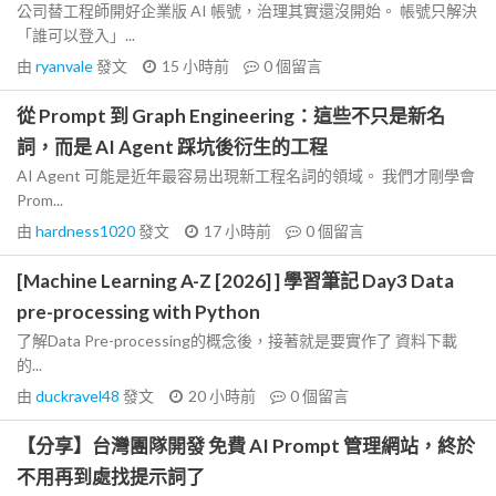
公司替工程師開好企業版 AI 帳號，治理其實還沒開始。 帳號只解決
「誰可以登入」...
由
ryanvale
發文
15 小時前
0
個留言
從 Prompt 到 Graph Engineering：這些不只是新名
詞，而是 AI Agent 踩坑後衍生的工程
AI Agent 可能是近年最容易出現新工程名詞的領域。 我們才剛學會
Prom...
由
hardness1020
發文
17 小時前
0
個留言
[Machine Learning A-Z [2026] ] 學習筆記 Day3 Data
pre-processing with Python
了解Data Pre-processing的概念後，接著就是要實作了 資料下載
的...
由
duckravel48
發文
20 小時前
0
個留言
【分享】台灣團隊開發 免費 AI Prompt 管理網站，終於
不用再到處找提示詞了