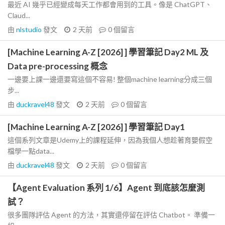
最近 AI 幾乎已經變成每天工作都會用到的工具。像是 ChatGPT、
Claud...
由
nlstudio
發文
2 天前
0
個留言
[Machine Learning A-Z [2026] ] 學習筆記 Day2 ML 及
Data pre-processing 概念
一邊要上課一邊還要寫這個不容易! 整個machine learning分成三個
步...
由
duckravel48
發文
2 天前
0
個留言
[Machine Learning A-Z [2026] ] 學習筆記 Day1
這個系列文章是Udemy上的課程延伸，因為我個人想趁著育嬰假空
檔學一點data...
由
duckravel48
發文
2 天前
0
個留言
【Agent Evaluation 系列 1/6】Agent 到底該怎麼測
試？
很多團隊評估 Agent 的方法，其實還停留在評估 Chatbot。 準備一