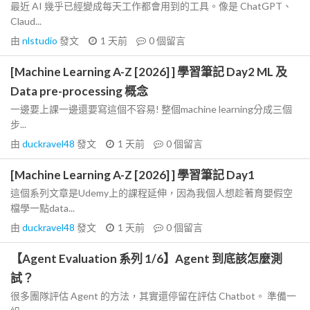
最近 AI 幾乎已經變成每天工作都會用到的工具。像是 ChatGPT、
Claud...
由
nlstudio
發文
1 天前
0
個留言
[Machine Learning A-Z [2026] ] 學習筆記 Day2 ML 及
Data pre-processing 概念
一邊要上課一邊還要寫這個不容易! 整個machine learning分成三個
步...
由
duckravel48
發文
1 天前
0
個留言
[Machine Learning A-Z [2026] ] 學習筆記 Day1
這個系列文章是Udemy上的課程延伸，因為我個人想趁著育嬰假空
檔學一點data...
由
duckravel48
發文
1 天前
0
個留言
【Agent Evaluation 系列 1/6】Agent 到底該怎麼測
試？
很多團隊評估 Agent 的方法，其實還停留在評估 Chatbot。 準備一