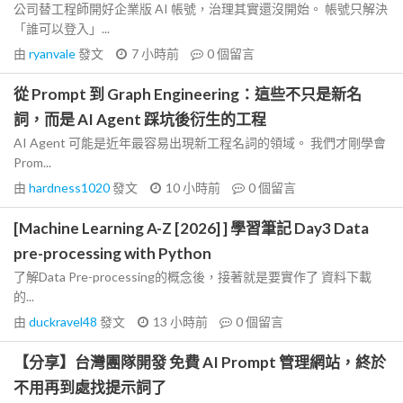
公司替工程師開好企業版 AI 帳號，治理其實還沒開始。 帳號只解決
「誰可以登入」...
由
ryanvale
發文
7 小時前
0
個留言
從 Prompt 到 Graph Engineering：這些不只是新名
詞，而是 AI Agent 踩坑後衍生的工程
AI Agent 可能是近年最容易出現新工程名詞的領域。 我們才剛學會
Prom...
由
hardness1020
發文
10 小時前
0
個留言
[Machine Learning A-Z [2026] ] 學習筆記 Day3 Data
pre-processing with Python
了解Data Pre-processing的概念後，接著就是要實作了 資料下載
的...
由
duckravel48
發文
13 小時前
0
個留言
【分享】台灣團隊開發 免費 AI Prompt 管理網站，終於
不用再到處找提示詞了