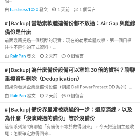
組...
由
hardness1020
發文
1 天前
1
個留言
# [Backup] 當勒索軟體連備份都不放過：Air Gap 與離線
備份是什麼
前面幾篇提過一個殘酷的現實：現在的勒索軟體攻擊，第一個目標
往往不是你的正式資料，...
由
RainPan
發文
2 天前
0
個留言
# [Backup] 為什麼備份設備可以塞進 30 倍的資料？聊聊
重複資料刪除（Deduplication）
如果你看過企業級備份設備（例如 Dell PowerProtect DD 系列）...
由
RainPan
發文
2 天前
0
個留言
# [Backup] 備份界最常被跳過的一步：還原演練，以及
為什麼「沒演練過的備份」等於沒備份
這個系列第4篇聊過「有備份不等於救得回來」，今天把這個主題收
尾：怎麼確定救得回來...