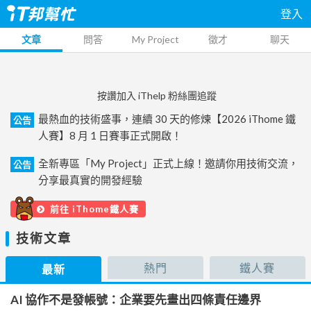
登入
文章
問答
My Project
徵才
聊天
按讚加入 iThelp 粉絲團追蹤
最熱血的技術盛事，連續 30 天的修煉【2026 iThome 鐵
公告
人賽】8 月 1 日賽事正式開啟！
全新專區「My Project」正式上線！邀請你用技術交流，
公告
分享最真實的開發經驗
前往 iThome鐵人賽
技術文章
熱門
鐵人賽
最新
AI 協作不是發帳號：企業要先畫出四條責任邊界