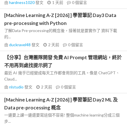
由
hardness1020
發文
1 天前
0
個留言
[Machine Learning A-Z [2026] ] 學習筆記 Day3 Data
pre-processing with Python
了解Data Pre-processing的概念後，接著就是要實作了 資料下載
的...
由
duckravel48
發文
2 天前
0
個留言
【分享】台灣團隊開發 免費 AI Prompt 管理網站，終於
不用再到處找提示詞了
最近 AI 幾乎已經變成每天工作都會用到的工具。像是 ChatGPT、
Claud...
由
nlstudio
發文
2 天前
0
個留言
[Machine Learning A-Z [2026] ] 學習筆記 Day2 ML 及
Data pre-processing 概念
一邊要上課一邊還要寫這個不容易! 整個machine learning分成三個
步...