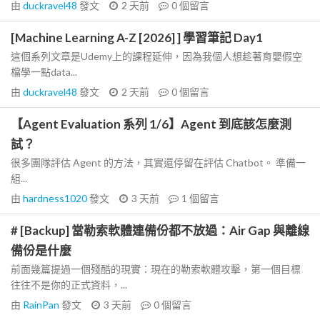
由
duckravel48
發文
2 天前
0
個留言
[Machine Learning A-Z [2026] ] 學習筆記 Day1
這個系列文章是Udemy上的課程延伸，因為我個人想趁著育嬰假空
檔學一點data...
由
duckravel48
發文
2 天前
0
個留言
【Agent Evaluation 系列 1/6】Agent 到底該怎麼測
試？
很多團隊評估 Agent 的方法，其實還停留在評估 Chatbot。 準備一
組...
由
hardness1020
發文
3 天前
1
個留言
# [Backup] 當勒索軟體連備份都不放過：Air Gap 與離線
備份是什麼
前面幾篇提過一個殘酷的現實：現在的勒索軟體攻擊，第一個目標
往往不是你的正式資料，...
由
RainPan
發文
3 天前
0
個留言