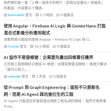
我們做的是一套「上傳一張孩子的照片，就寫出並畫出一本繪本」
的產品，內容要以十種語...
由
lumorakids
發文
2 小時前
0
個留言
使用 Angular、Firebase AI Logic 與 Gemini Nano 打造
混合式影像分析應用程式
本教學將示範如何使用 Angular、Firebase AI Logic 與 G...
由
Connie
發文
16 小時前
0
個留言
AI 協作不是發帳號：企業要先畫出四條責任邊界
公司替工程師開好企業版 AI 帳號，治理其實還沒開始。 帳號只解決
「誰可以登入」...
由
ryanvale
發文
1 天前
0
個留言
從 Prompt 到 Graph Engineering：這些不只是新名
詞，而是 AI Agent 踩坑後衍生的工程
AI Agent 可能是近年最容易出現新工程名詞的領域。 我們才剛學會
Prom...