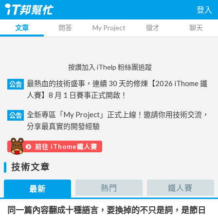
登入
文章
問答
My Project
徵才
聊天
按讚加入 iThelp 粉絲團追蹤
最熱血的技術盛事，連續 30 天的修煉【2026 iThome 鐵
公告
人賽】8 月 1 日賽事正式開啟！
全新專區「My Project」正式上線！邀請你用技術交流，
公告
分享最真實的開發經驗
前往 iThome鐵人賽
技術文章
熱門
鐵人賽
最新
同一篇內容翻成十種語言，要換掉的不只是詞，是節日