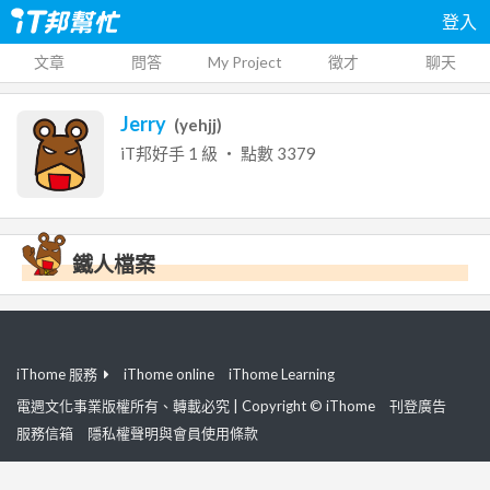
登入
文章
問答
My Project
徵才
聊天
Jerry
(
yehjj
)
iT邦好手
1
級 ‧ 點數
3379
鐵人檔案
iThome 服務
iThome online
iThome Learning
電週文化事業版權所有、轉載必究 | Copyright © iThome
刊登廣告
服務信箱
隱私權聲明與會員使用條款