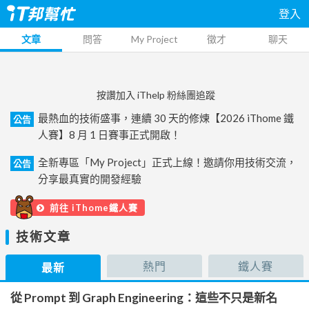
登入
文章
問答
My Project
徵才
聊天
按讚加入 iThelp 粉絲團追蹤
最熱血的技術盛事，連續 30 天的修煉【2026 iThome 鐵
公告
人賽】8 月 1 日賽事正式開啟！
全新專區「My Project」正式上線！邀請你用技術交流，
公告
分享最真實的開發經驗
前往 iThome鐵人賽
技術文章
熱門
鐵人賽
最新
從 Prompt 到 Graph Engineering：這些不只是新名