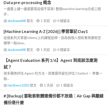
Data pre-processing 概念
一邊要上課一邊還要寫這個不容易! 整個machine learning分成三個
步...
由
duckravel48
發文
1 天前
0
個留言
[Machine Learning A-Z [2026] ] 學習筆記 Day1
這個系列文章是Udemy上的課程延伸，因為我個人想趁著育嬰假空
檔學一點data...
由
duckravel48
發文
1 天前
0
個留言
【Agent Evaluation 系列 1/6】Agent 到底該怎麼測
試？
很多團隊評估 Agent 的方法，其實還停留在評估 Chatbot。 準備一
組...
由
hardness1020
發文
1 天前
1
個留言
# [Backup] 當勒索軟體連備份都不放過：Air Gap 與離線
備份是什麼