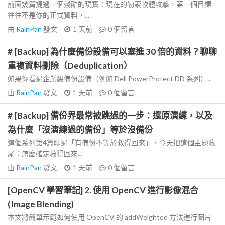
前面幾篇提過一個殘酷的現實：現在的勒索軟體攻擊，第一個目標
往往不是你的正式資料，...
由
RainPan
發文
1 天前
0
個留言
# [Backup] 為什麼備份設備可以塞進 30 倍的資料？聊聊
重複資料刪除（Deduplication）
如果你看過企業級備份設備（例如 Dell PowerProtect DD 系列）...
由
RainPan
發文
1 天前
0
個留言
# [Backup] 備份界最常被跳過的一步：還原演練，以及
為什麼「沒演練過的備份」等於沒備份
這個系列第4篇聊過「有備份不等於救得回來」，今天把這個主題收
尾：怎麼確定救得回來...
由
RainPan
發文
1 天前
0
個留言
[OpenCV 學習筆記] 2. 使用 OpenCV 進行影像混合
(Image Blending)
本文將簡單示範如何使用 OpenCV 的 addWeighted 方法進行圖片