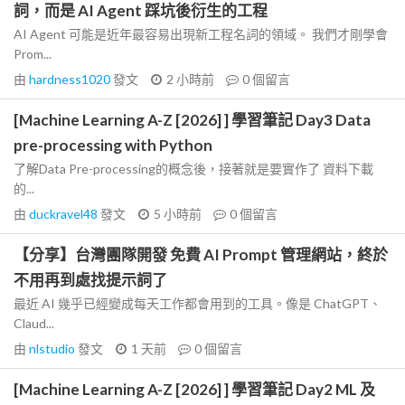
詞，而是 AI Agent 踩坑後衍生的工程
AI Agent 可能是近年最容易出現新工程名詞的領域。 我們才剛學會
Prom...
由
hardness1020
發文
2 小時前
0
個留言
[Machine Learning A-Z [2026] ] 學習筆記 Day3 Data
pre-processing with Python
了解Data Pre-processing的概念後，接著就是要實作了 資料下載
的...
由
duckravel48
發文
5 小時前
0
個留言
【分享】台灣團隊開發 免費 AI Prompt 管理網站，終於
不用再到處找提示詞了
最近 AI 幾乎已經變成每天工作都會用到的工具。像是 ChatGPT、
Claud...
由
nlstudio
發文
1 天前
0
個留言
[Machine Learning A-Z [2026] ] 學習筆記 Day2 ML 及