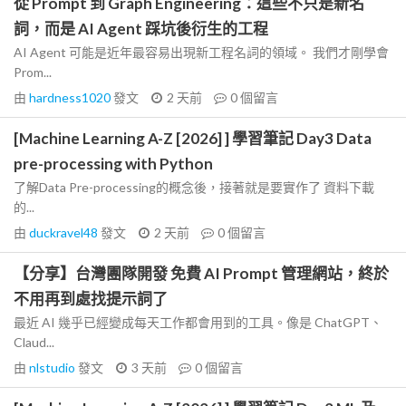
從 Prompt 到 Graph Engineering：這些不只是新名
詞，而是 AI Agent 踩坑後衍生的工程
AI Agent 可能是近年最容易出現新工程名詞的領域。 我們才剛學會
Prom...
由
hardness1020
發文
2 天前
0
個留言
[Machine Learning A-Z [2026] ] 學習筆記 Day3 Data
pre-processing with Python
了解Data Pre-processing的概念後，接著就是要實作了 資料下載
的...
由
duckravel48
發文
2 天前
0
個留言
【分享】台灣團隊開發 免費 AI Prompt 管理網站，終於
不用再到處找提示詞了
最近 AI 幾乎已經變成每天工作都會用到的工具。像是 ChatGPT、
Claud...
由
nlstudio
發文
3 天前
0
個留言