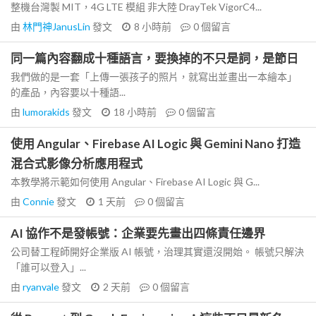
整機台灣製 MIT，4G LTE 模組 非大陸 DrayTek VigorC4...
由
林門神JanusLin
發文
8 小時前
0
個留言
同一篇內容翻成十種語言，要換掉的不只是詞，是節日
我們做的是一套「上傳一張孩子的照片，就寫出並畫出一本繪本」
的產品，內容要以十種語...
由
lumorakids
發文
18 小時前
0
個留言
使用 Angular、Firebase AI Logic 與 Gemini Nano 打造
混合式影像分析應用程式
本教學將示範如何使用 Angular、Firebase AI Logic 與 G...
由
Connie
發文
1 天前
0
個留言
AI 協作不是發帳號：企業要先畫出四條責任邊界
公司替工程師開好企業版 AI 帳號，治理其實還沒開始。 帳號只解決
「誰可以登入」...
由
ryanvale
發文
2 天前
0
個留言