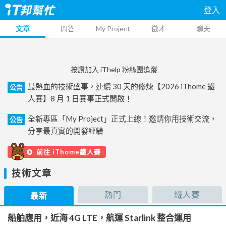
登入
文章
問答
My Project
徵才
聊天
按讚加入 iThelp 粉絲團追蹤
最熱血的技術盛事，連續 30 天的修煉【2026 iThome 鐵
公告
人賽】8 月 1 日賽事正式開啟！
全新專區「My Project」正式上線！邀請你用技術交流，
公告
分享最真實的開發經驗
前往 iThome鐵人賽
技術文章
熱門
鐵人賽
最新
船舶應用，近海 4G LTE，航運 Starlink 整合運用