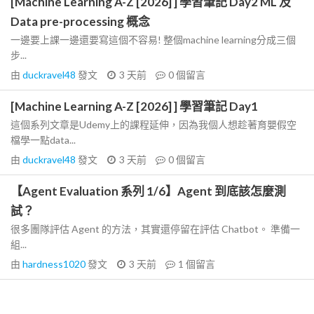
[Machine Learning A-Z [2026] ] 學習筆記 Day2 ML 及
Data pre-processing 概念
一邊要上課一邊還要寫這個不容易! 整個machine learning分成三個
步...
由
duckravel48
發文
3 天前
0
個留言
[Machine Learning A-Z [2026] ] 學習筆記 Day1
這個系列文章是Udemy上的課程延伸，因為我個人想趁著育嬰假空
檔學一點data...
由
duckravel48
發文
3 天前
0
個留言
【Agent Evaluation 系列 1/6】Agent 到底該怎麼測
試？
很多團隊評估 Agent 的方法，其實還停留在評估 Chatbot。 準備一
組...
由
hardness1020
發文
3 天前
1
個留言