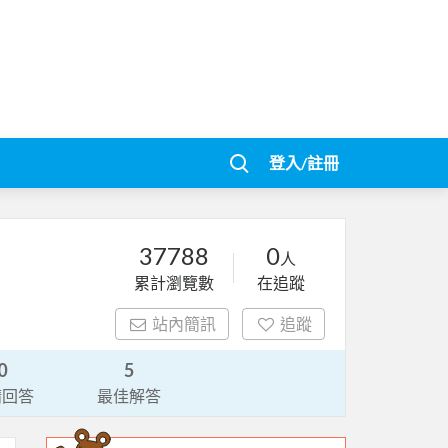
登入/註冊
37788
0
人
累計瀏覽數
在追蹤
站內簡訊
追蹤
0
5
請回答
最佳解答