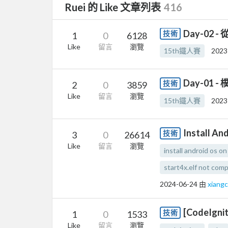
Ruei 的 Like 文章列表
416
Day-02 -
技術
1
0
6128
Like
留言
瀏覽
15th鐵人賽
2023
Day-01
技術
2
0
3859
Like
留言
瀏覽
15th鐵人賽
2023
Install An
技術
3
0
26614
Like
留言
瀏覽
install android os on
start4x.elf not com
2024-06-24
由
xiang
[CodeIgn
技術
1
0
1533
Like
留言
瀏覽