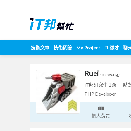
技術文章
技術問答
My Project
iT 徵才
聊
Ruei
(mrweng)
iT邦研究生 1 級 ‧ 點
PHP Developer
個人背景