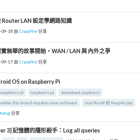
 從 Router LAN 設定學網路知識
-09-18
由
CrazyFire
分享
 - 樸實無華的故事開始，WAN / LAN 與 內外之爭
-09-17
由
CrazyFire
分享
droid OS on Raspberry Pi
 raspberry pi
raspberry pi
download raspberry
patible this board requires new software
start4x.elf 和 fixup4x.dat
cheng
分享
iter 3] 記憶體的隱形殺手：Log all queries