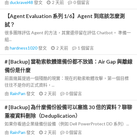
由
duckravel48
發文
2 天前
0
個留言
【Agent Evaluation 系列 1/6】Agent 到底該怎麼測
試？
很多團隊評估 Agent 的方法，其實還停留在評估 Chatbot。 準備一
組...
由
hardness1020
發文
2 天前
1
個留言
# [Backup] 當勒索軟體連備份都不放過：Air Gap 與離線
備份是什麼
前面幾篇提過一個殘酷的現實：現在的勒索軟體攻擊，第一個目標
往往不是你的正式資料，...
由
RainPan
發文
2 天前
0
個留言
# [Backup] 為什麼備份設備可以塞進 30 倍的資料？聊聊
重複資料刪除（Deduplication）
如果你看過企業級備份設備（例如 Dell PowerProtect DD 系列）...
由
RainPan
發文
2 天前
0
個留言