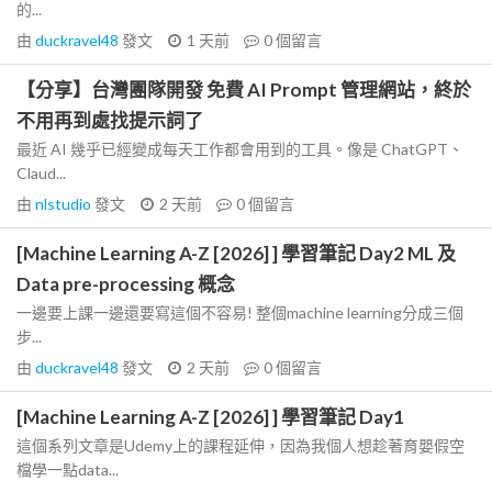
的...
由
duckravel48
發文
1 天前
0
個留言
【分享】台灣團隊開發 免費 AI Prompt 管理網站，終於
不用再到處找提示詞了
最近 AI 幾乎已經變成每天工作都會用到的工具。像是 ChatGPT、
Claud...
由
nlstudio
發文
2 天前
0
個留言
[Machine Learning A-Z [2026] ] 學習筆記 Day2 ML 及
Data pre-processing 概念
一邊要上課一邊還要寫這個不容易! 整個machine learning分成三個
步...
由
duckravel48
發文
2 天前
0
個留言
[Machine Learning A-Z [2026] ] 學習筆記 Day1
這個系列文章是Udemy上的課程延伸，因為我個人想趁著育嬰假空
檔學一點data...