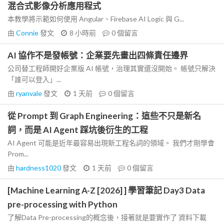
混合式影像分析應用程式
本教學將示範如何使用 Angular、Firebase AI Logic 與 G...
由
Connie
發文
8 小時前
0
個留言
AI 協作不是發帳號：企業要先畫出四條責任邊界
公司替工程師開好企業版 AI 帳號，治理其實還沒開始。 帳號只解決
「誰可以登入」...
由
ryanvale
發文
1 天前
0
個留言
從 Prompt 到 Graph Engineering：這些不只是新名
詞，而是 AI Agent 踩坑後衍生的工程
AI Agent 可能是近年最容易出現新工程名詞的領域。 我們才剛學會
Prom...
由
hardness1020
發文
1 天前
0
個留言
[Machine Learning A-Z [2026] ] 學習筆記 Day3 Data
pre-processing with Python
了解Data Pre-processing的概念後，接著就是要實作了 資料下載