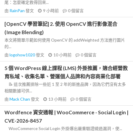
尾：怎麼確定救得回來...
由
RainPan
發文
9 小時前
0
個留言
[OpenCV 學習筆記] 2. 使用 OpenCV 進行影像混合
(Image Blending)
本文將簡單示範如何使用 OpenCV 的 addWeighted 方法進行圖片
的...
由
logohow1020
發文
10 小時前
0
個留言
5 個 WordPress 線上課程 (LMS) 外掛推薦，適合經營教
育私域、收集名單、營運個人品牌和內容商業化部署
📝 這次推薦排除一些近 1 至 2 年的新進品牌，因為它們沒有太多
相關數據可供...
由
Mack Chan
發文
13 小時前
0
個留言
Wordfence 資安通報 | WooCommerce - Social Login |
CVE-2026-8457
WooCommerce Social Login 外掛爆出嚴重驗證繞過漏洞，使...