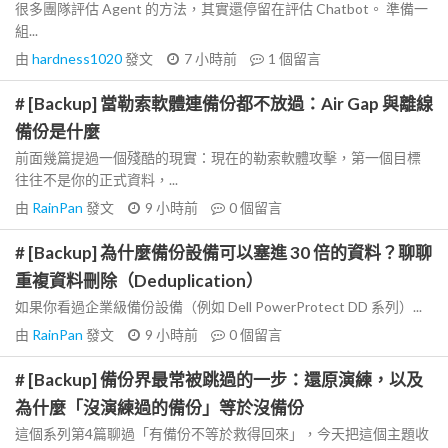
很多團隊評估 Agent 的方法，其實還停留在評估 Chatbot。 準備一
組...
由
hardness1020
發文
7 小時前
1
個留言
# [Backup] 當勒索軟體連備份都不放過：Air Gap 與離線
備份是什麼
前面幾篇提過一個殘酷的現實：現在的勒索軟體攻擊，第一個目標
往往不是你的正式資料，...
由
RainPan
發文
9 小時前
0
個留言
# [Backup] 為什麼備份設備可以塞進 30 倍的資料？聊聊
重複資料刪除（Deduplication）
如果你看過企業級備份設備（例如 Dell PowerProtect DD 系列）...
由
RainPan
發文
9 小時前
0
個留言
# [Backup] 備份界最常被跳過的一步：還原演練，以及
為什麼「沒演練過的備份」等於沒備份
這個系列第4篇聊過「有備份不等於救得回來」，今天把這個主題收