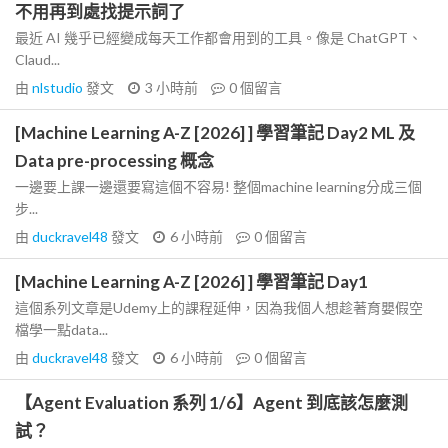
不用再到處找提示詞了
最近 AI 幾乎已經變成每天工作都會用到的工具。像是 ChatGPT、
Claud...
由
nlstudio
發文
3 小時前
0
個留言
[Machine Learning A-Z [2026] ] 學習筆記 Day2 ML 及
Data pre-processing 概念
一邊要上課一邊還要寫這個不容易! 整個machine learning分成三個
步...
由
duckravel48
發文
6 小時前
0
個留言
[Machine Learning A-Z [2026] ] 學習筆記 Day1
這個系列文章是Udemy上的課程延伸，因為我個人想趁著育嬰假空
檔學一點data...
由
duckravel48
發文
6 小時前
0
個留言
【Agent Evaluation 系列 1/6】Agent 到底該怎麼測
試？