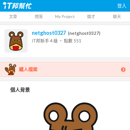
登入
文章
問答
My Project
徵才
聊天
netghost0327
(
netghost0327
)
iT邦新手
4
級 ‧ 點數
551
鐵人檔案
個人背景