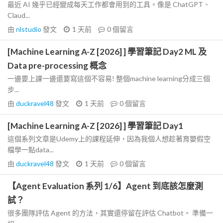
最近 AI 幾乎已經變成每天工作都會用到的工具。像是 ChatGPT、
Claud...
由
nlstudio
發文
1 天前
0
個留言
[Machine Learning A-Z [2026] ] 學習筆記 Day2 ML 及
Data pre-processing 概念
一邊要上課一邊還要寫這個不容易! 整個machine learning分成三個
步...
由
duckravel48
發文
1 天前
0
個留言
[Machine Learning A-Z [2026] ] 學習筆記 Day1
這個系列文章是Udemy上的課程延伸，因為我個人想趁著育嬰假空
檔學一點data...
由
duckravel48
發文
1 天前
0
個留言
【Agent Evaluation 系列 1/6】Agent 到底該怎麼測
試？
很多團隊評估 Agent 的方法，其實還停留在評估 Chatbot。 準備一