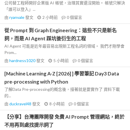
公司替工程師開好企業版 AI 帳號，治理其實還沒開始。 帳號只解決
「誰可以登入」...
由
ryanvale
發文
2 小時前
0
個留言
從 Prompt 到 Graph Engineering：這些不只是新名
詞，而是 AI Agent 踩坑後衍生的工程
AI Agent 可能是近年最容易出現新工程名詞的領域。 我們才剛學會
Prom...
由
hardness1020
發文
5 小時前
0
個留言
[Machine Learning A-Z [2026] ] 學習筆記 Day3 Data
pre-processing with Python
了解Data Pre-processing的概念後，接著就是要實作了 資料下載
的...
由
duckravel48
發文
8 小時前
0
個留言
【分享】台灣團隊開發 免費 AI Prompt 管理網站，終於
不用再到處找提示詞了