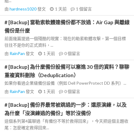
組...
由
hardness1020
發文
1 天前
1
個留言
# [Backup] 當勒索軟體連備份都不放過：Air Gap 與離線
備份是什麼
前面幾篇提過一個殘酷的現實：現在的勒索軟體攻擊，第一個目標
往往不是你的正式資料，...
由
RainPan
發文
1 天前
0
個留言
# [Backup] 為什麼備份設備可以塞進 30 倍的資料？聊聊
重複資料刪除（Deduplication）
如果你看過企業級備份設備（例如 Dell PowerProtect DD 系列）...
由
RainPan
發文
1 天前
0
個留言
# [Backup] 備份界最常被跳過的一步：還原演練，以及
為什麼「沒演練過的備份」等於沒備份
這個系列第4篇聊過「有備份不等於救得回來」，今天把這個主題收
尾：怎麼確定救得回來...