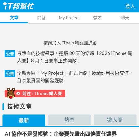
登入
文章
問答
My Project
徵才
聊天
按讚加入 iThelp 粉絲團追蹤
最熱血的技術盛事，連續 30 天的修煉【2026 iThome 鐵
公告
人賽】8 月 1 日賽事正式開啟！
全新專區「My Project」正式上線！邀請你用技術交流，
公告
分享最真實的開發經驗
前往 iThome鐵人賽
技術文章
熱門
鐵人賽
最新
AI 協作不是發帳號：企業要先畫出四條責任邊界