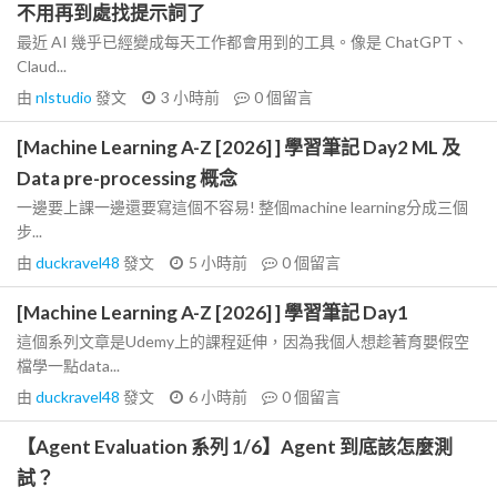
不用再到處找提示詞了
最近 AI 幾乎已經變成每天工作都會用到的工具。像是 ChatGPT、
Claud...
由
nlstudio
發文
3 小時前
0
個留言
[Machine Learning A-Z [2026] ] 學習筆記 Day2 ML 及
Data pre-processing 概念
一邊要上課一邊還要寫這個不容易! 整個machine learning分成三個
步...
由
duckravel48
發文
5 小時前
0
個留言
[Machine Learning A-Z [2026] ] 學習筆記 Day1
這個系列文章是Udemy上的課程延伸，因為我個人想趁著育嬰假空
檔學一點data...
由
duckravel48
發文
6 小時前
0
個留言
【Agent Evaluation 系列 1/6】Agent 到底該怎麼測
試？