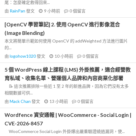
尾：怎麼確定救得回來...
由
RainPan
發文
9 小時前
0
個留言
[OpenCV 學習筆記] 2. 使用 OpenCV 進行影像混合
(Image Blending)
本文將簡單示範如何使用 OpenCV 的 addWeighted 方法進行圖片
的...
由
logohow1020
發文
10 小時前
0
個留言
5 個 WordPress 線上課程 (LMS) 外掛推薦，適合經營教
育私域、收集名單、營運個人品牌和內容商業化部署
📝 這次推薦排除一些近 1 至 2 年的新進品牌，因為它們沒有太多
相關數據可供...
由
Mack Chan
發文
13 小時前
0
個留言
Wordfence 資安通報 | WooCommerce - Social Login |
CVE-2026-8457
WooCommerce Social Login 外掛爆出嚴重驗證繞過漏洞，使...