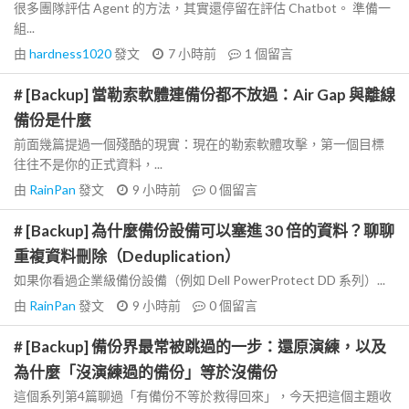
很多團隊評估 Agent 的方法，其實還停留在評估 Chatbot。 準備一
組...
由
hardness1020
發文
7 小時前
1
個留言
# [Backup] 當勒索軟體連備份都不放過：Air Gap 與離線
備份是什麼
前面幾篇提過一個殘酷的現實：現在的勒索軟體攻擊，第一個目標
往往不是你的正式資料，...
由
RainPan
發文
9 小時前
0
個留言
# [Backup] 為什麼備份設備可以塞進 30 倍的資料？聊聊
重複資料刪除（Deduplication）
如果你看過企業級備份設備（例如 Dell PowerProtect DD 系列）...
由
RainPan
發文
9 小時前
0
個留言
# [Backup] 備份界最常被跳過的一步：還原演練，以及
為什麼「沒演練過的備份」等於沒備份
這個系列第4篇聊過「有備份不等於救得回來」，今天把這個主題收