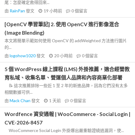
尾：怎麼確定救得回來...
由
RainPan
發文
19 小時前
0
個留言
[OpenCV 學習筆記] 2. 使用 OpenCV 進行影像混合
(Image Blending)
本文將簡單示範如何使用 OpenCV 的 addWeighted 方法進行圖片
的...
由
logohow1020
發文
20 小時前
0
個留言
5 個 WordPress 線上課程 (LMS) 外掛推薦，適合經營教
育私域、收集名單、營運個人品牌和內容商業化部署
📝 這次推薦排除一些近 1 至 2 年的新進品牌，因為它們沒有太多
相關數據可供...
由
Mack Chan
發文
1 天前
0
個留言
Wordfence 資安通報 | WooCommerce - Social Login |
CVE-2026-8457
WooCommerce Social Login 外掛爆出嚴重驗證繞過漏洞，使...