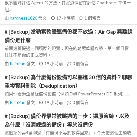
很多團隊評估 Agent 的方法，其實還停留在評估 Chatbot。 準備一
組...
由
hardness1020
發文
17 小時前
1
個留言
# [Backup] 當勒索軟體連備份都不放過：Air Gap 與離線
備份是什麼
前面幾篇提過一個殘酷的現實：現在的勒索軟體攻擊，第一個目標
往往不是你的正式資料，...
由
RainPan
發文
19 小時前
0
個留言
# [Backup] 為什麼備份設備可以塞進 30 倍的資料？聊聊
重複資料刪除（Deduplication）
如果你看過企業級備份設備（例如 Dell PowerProtect DD 系列）...
由
RainPan
發文
19 小時前
0
個留言
# [Backup] 備份界最常被跳過的一步：還原演練，以及
為什麼「沒演練過的備份」等於沒備份
這個系列第4篇聊過「有備份不等於救得回來」，今天把這個主題收