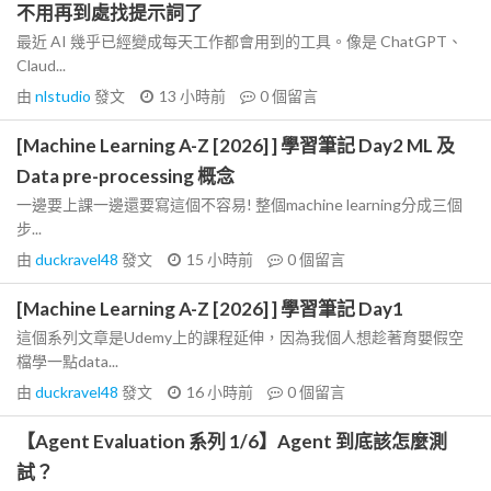
不用再到處找提示詞了
最近 AI 幾乎已經變成每天工作都會用到的工具。像是 ChatGPT、
Claud...
由
nlstudio
發文
13 小時前
0
個留言
[Machine Learning A-Z [2026] ] 學習筆記 Day2 ML 及
Data pre-processing 概念
一邊要上課一邊還要寫這個不容易! 整個machine learning分成三個
步...
由
duckravel48
發文
15 小時前
0
個留言
[Machine Learning A-Z [2026] ] 學習筆記 Day1
這個系列文章是Udemy上的課程延伸，因為我個人想趁著育嬰假空
檔學一點data...
由
duckravel48
發文
16 小時前
0
個留言
【Agent Evaluation 系列 1/6】Agent 到底該怎麼測
試？