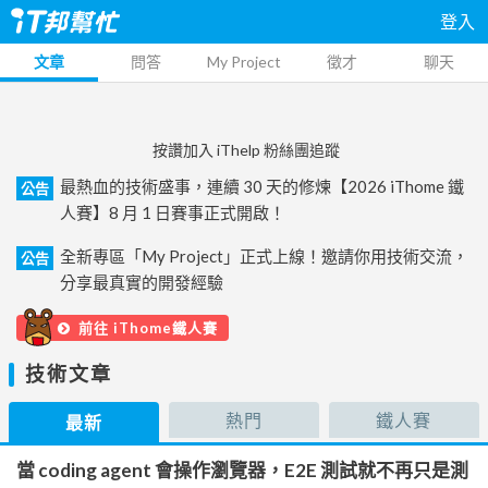
登入
文章
問答
My Project
徵才
聊天
按讚加入 iThelp 粉絲團追蹤
最熱血的技術盛事，連續 30 天的修煉【2026 iThome 鐵
公告
人賽】8 月 1 日賽事正式開啟！
全新專區「My Project」正式上線！邀請你用技術交流，
公告
分享最真實的開發經驗
前往 iThome鐵人賽
技術文章
熱門
鐵人賽
最新
當 coding agent 會操作瀏覽器，E2E 測試就不再只是測