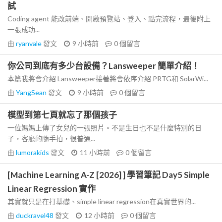
試
Coding agent 能改前端、開啟預覽站、登入、點完流程，最後附上
一張成功...
由
ryanvale
發文
9 小時前
0
個留言
你公司到底有多少台設備？Lansweeper 簡單介紹！
本篇我將會介紹 Lansweeper接著將會依序介紹 PRTG和 SolarWi...
由
YangSean
發文
9 小時前
0
個留言
模型到第七頁就忘了那個孩子
一位媽媽上傳了女兒的一張照片。不是生日也不是什麼特別的日
子，客廳的隨手拍，很普通...
由
lumorakids
發文
11 小時前
0
個留言
[Machine Learning A-Z [2026] ] 學習筆記 Day5 Simple
Linear Regression 實作
其實就只是在打基礎、simple linear regression在真實世界的...
由
duckravel48
發文
12 小時前
0
個留言