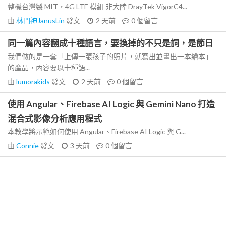
整機台灣製 MIT，4G LTE 模組 非大陸 DrayTek VigorC4...
由
林門神JanusLin
發文
2 天前
0
個留言
同一篇內容翻成十種語言，要換掉的不只是詞，是節日
我們做的是一套「上傳一張孩子的照片，就寫出並畫出一本繪本」
的產品，內容要以十種語...
由
lumorakids
發文
2 天前
0
個留言
使用 Angular、Firebase AI Logic 與 Gemini Nano 打造
混合式影像分析應用程式
本教學將示範如何使用 Angular、Firebase AI Logic 與 G...
由
Connie
發文
3 天前
0
個留言