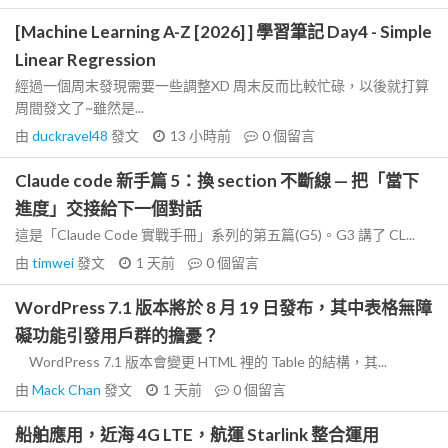
[Machine Learning A-Z [2026] ] 學習筆記 Day4 - Simple
Linear Regression
經過一個周末發現需要一些調整XD 周末反而比較忙碌，以後就打算
周間發文了~雖然是...
由
duckravel48
發文
13 小時前
0
個留言
Claude code 新手篇 5：換 section 不斷線 — 把「當下
進度」交接給下一個對話
這是「Claude Code 實戰手冊」系列的第五篇(G5)。G3 講了 CL...
由
timwei
發文
1 天前
0
個留言
WordPress 7.1 版本將於 8 月 19 日發布，其中表格無障
礙功能引發用戶群的擔憂？
WordPress 7.1 版本會變更 HTML 裡的 Table 的結構，其...
由
Mack Chan
發文
1 天前
0
個留言
船舶應用，近海 4G LTE，航運 Starlink 整合運用